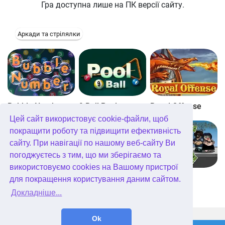
Гра доступна лише на ПК версії сайту.
Аркади та стрілялки
Bubble Number
9 Ball Pool
Royal Offense
Цей сайт використовує cookie-файли, щоб
покращити роботу та підвищити ефективність
сайту. При навігації по нашому веб-сайту Ви
погоджуєтесь з тим, що ми зберігаємо та
використовуємо cookies на Вашому пристрої
Blockz!
Королівство Кітта
Go Repo
для покращення користування даним сайтом.
Докладніше...
WellGames.com
QuData.com
Ok