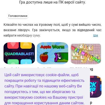
Гра доступна лише на ПК версії сайту.
Головоломки
Клікайте по числах на ігровому полі, щоб у сумі вийшло число,
вказане ліворуч. Гра закінчується, якщо за відведений час
набрати необхідну суму.
Ще
Quadrablast
Apple Worm
Well Mahjong
Цей сайт використовує cookie-файли, щоб
покращити роботу та підвищити ефективність
сайту. При навігації по нашому веб-сайту Ви
погоджуєтесь з тим, що ми зберігаємо та
використовуємо cookies на Вашому пристрої
Digitz!
The Daily Diagonal Sudoku
Block Champ
для покращення користування даним сайтом.