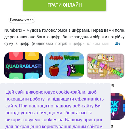
ГРАТИ ОНЛАЙН
Головоломки
Numberz! – Чудова головоломка з цифрами. Перед вами поле,
де розташовано багато цифр. Ваше завдання зібрати потрібну
суму з цифр (виділяємо потрібні цифри кліком мишки). Як
Ще
тільки комбінація правильна – цифри зникають і клітини поля
стають білими. Завдання – зібрати якнайшвидше різні
комбінації цифр, щоб очистити все поле. Такі міні-ігри зі
зрозумілою метою та простим управлінням також підійде як
гра для дітей. атематичні головоломки допомагають легко
навчити дітей рахувати. У можливість грати у Numberz!
Quadrablast
Apple Worm
Well Mahjong
безкоштовно онлайн на телефоні та комп'ютері без
Цей сайт використовує cookie-файли, щоб
завантаження дозволяють зарядити мозок у будь-який час.
покращити роботу та підвищити ефективність
сайту. При навігації по нашому веб-сайту Ви
погоджуєтесь з тим, що ми зберігаємо та
використовуємо cookies на Вашому пристрої
Digitz!
The Daily Diagonal Sudoku
Block Champ
для покращення користування даним сайтом.