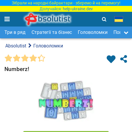
Зібрали на народні байрактари - зберемо й на перемогу!
Долучайся:
help-ukraine.dev
Три в ряд
Стратегії та бізнес
Головоломки
Пошук п
Absolutist
Головоломки
Numberz!