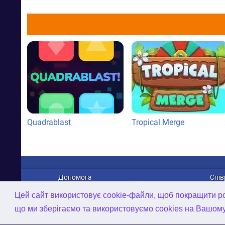
Quadrablast
Tropical Merge
Допомога
Спів
Про нас
Рек
Цей сайт використовує cookie-файли, щоб покращити роб
Зв'язатися з нами
Дист
що ми зберігаємо та використовуємо cookies на Вашом
Політика конфіденційності
Робо
AI-інструменти
2D/3