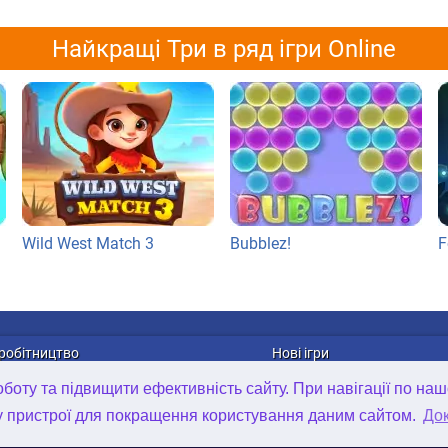
Найкращі Три в ряд ігри Online
Wild West Match 3
Bubblez!
F
робітництво
Нові ігри
лама
Онлайн ігри
оту та підвищити ефективність сайту. При навігації по наш
рибуція ігор
Ігри для Android
у пристрої для покращення користування даним сайтом.
Док
та в компанії
Ігри для iOS
D Art Outsourcing