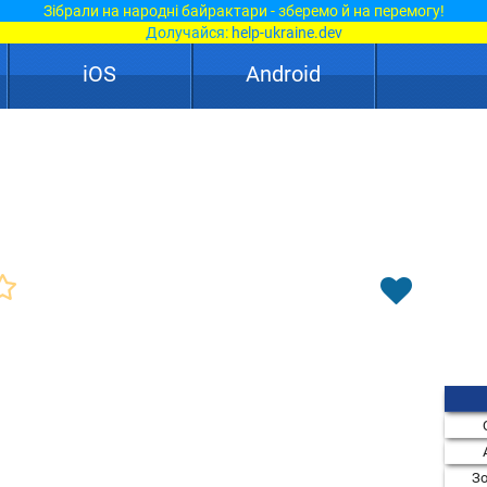
Зібрали на народні байрактари - зберемо й на перемогу!
Долучайся:
help-ukraine.dev
iOS
Android
Зо