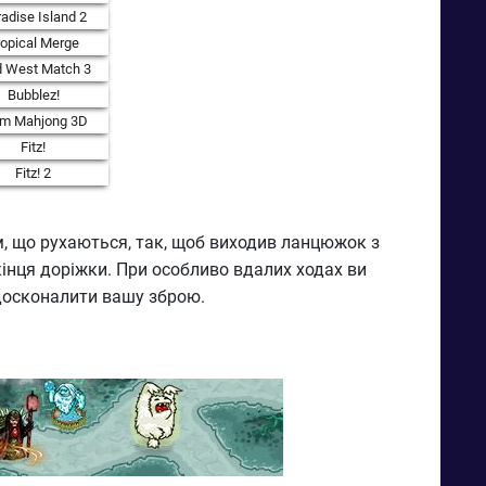
adise Island 2
ropical Merge
d West Match 3
Bubblez!
rm Mahjong 3D
Fitz!
Fitz! 2
м, що рухаються, так, щоб виходив ланцюжок з
кінця доріжки. При особливо вдалих ходах ви
удосконалити вашу зброю.