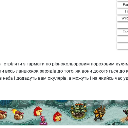
Par
T
Wil
Fa
нні стріляти з гармати по різнокольоровим пороховим куля
ти весь ланцюжок зарядів до того, як вони докотяться до 
з неба і додадуть вам окулярів, а можуть і на якийсь час 