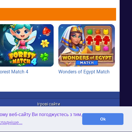
orest Match 4
Wonders of Egypt Match
Ігрові сайти
WellGames.com
ому веб-сайту Ви погоджуєтесь з тим,
iFamilybooks.com
Ok
ладніше...
Time-Gap.com
Twisted-Worlds.com