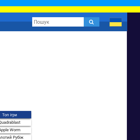
Топ ігри
Quadrablast
Apple Worm
лотий Рубіж