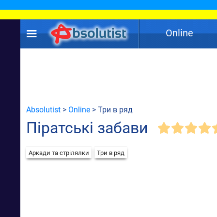
Online
Absolutist
>
Online
> Три в ряд
Піратські забави
Аркади та стрілялки
Три в ряд