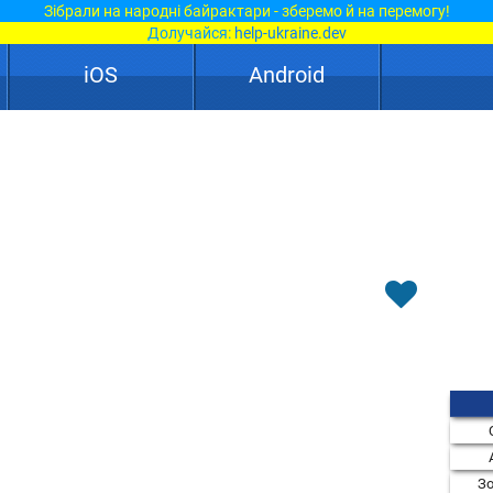
Зібрали на народні байрактари - зберемо й на перемогу!
Долучайся:
help-ukraine.dev
iOS
Android
Зо