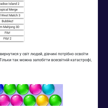
adise Island 2
ropical Merge
d West Match 3
Bubblez!
rm Mahjong 3D
Fitz!
Fitz! 2
ернутися у світ людей, дівчині потрібно освоїти
Тільки так можна запобігти всесвітній катастрофі,