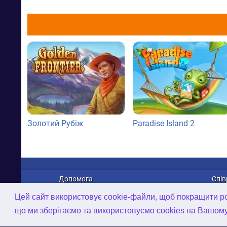
Золотий Рубіж
Paradise Island 2
Допомога
Спів
Про нас
Рек
Цей сайт використовує cookie-файли, щоб покращити роб
Зв'язатися з нами
Дист
що ми зберігаємо та використовуємо cookies на Вашом
Політика конфіденційності
Робо
AI-інструменти
2D/3