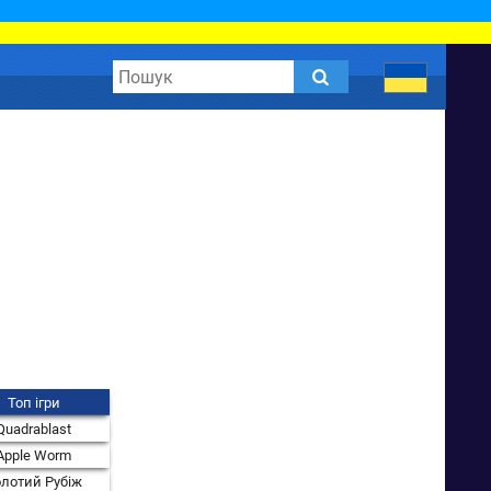
Топ ігри
Quadrablast
Apple Worm
лотий Рубіж