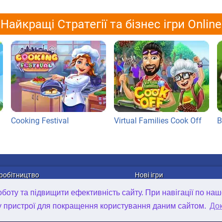
Найкращі Стратегії та бізнес ігри Online
Cooking Festival
Virtual Families Cook Off
B
робітництво
Нові ігри
лама
Онлайн ігри
оту та підвищити ефективність сайту. При навігації по наш
рибуція ігор
Ігри для Android
у пристрої для покращення користування даним сайтом.
Док
та в компанії
Ігри для iOS
D Art Outsourcing