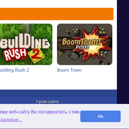
uilding Rush 2
Boom Town
Ігрові сайти
WellGames.com
ому веб-сайту Ви погоджуєтесь з тим,
iFamilybooks.com
Ok
ладніше...
Time-Gap.com
Twisted-Worlds.com