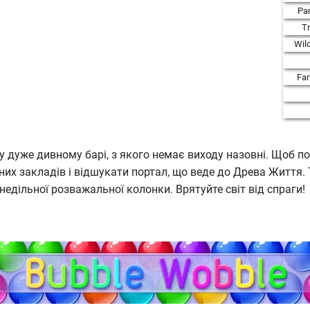
Par
T
Wil
Fa
у дуже дивному барі, з якого немає виходу назовні. Щоб пов
чних закладів і відшукати портал, що веде до Древа Життя. 
недільної розважальної колонки. Врятуйте світ від спраги!