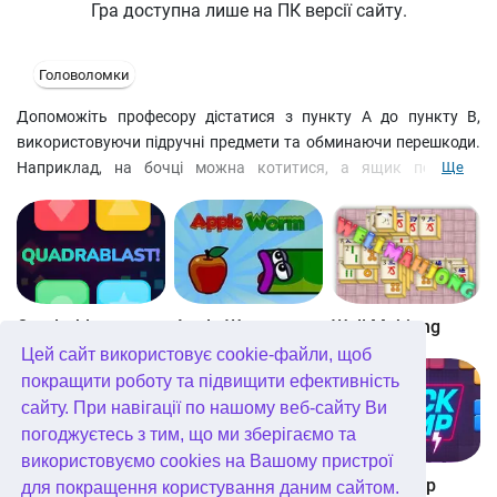
Гра доступна лише на ПК версії сайту.
Головоломки
Допоможіть професору дістатися з пункту A до пункту B,
використовуючи підручні предмети та обминаючи перешкоди.
Наприклад, на бочці можна котитися, а ящик по піску
Ще
пересувати не можна. У міру проходження з'явиться чимало
труднощів, тож нудьгувати не доведеться!
Quadrablast
Apple Worm
Well Mahjong
Цей сайт використовує cookie-файли, щоб
покращити роботу та підвищити ефективність
сайту. При навігації по нашому веб-сайту Ви
погоджуєтесь з тим, що ми зберігаємо та
використовуємо cookies на Вашому пристрої
Digitz!
The Daily Diagonal Sudoku
Block Champ
для покращення користування даним сайтом.