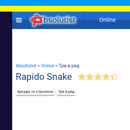
Online
Absolutist
>
Online
> Три в ряд
Rapido Snake
Аркади та стрілялки
Три в ряд