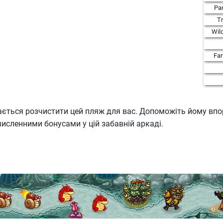
Par
T
Wil
Fa
гається розчистити цей пляж для вас. Допоможіть йому вп
численними бонусами у цій забавній аркаді.