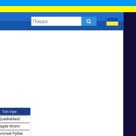
Топ ігри
Quadrablast
Apple Worm
лотий Рубіж