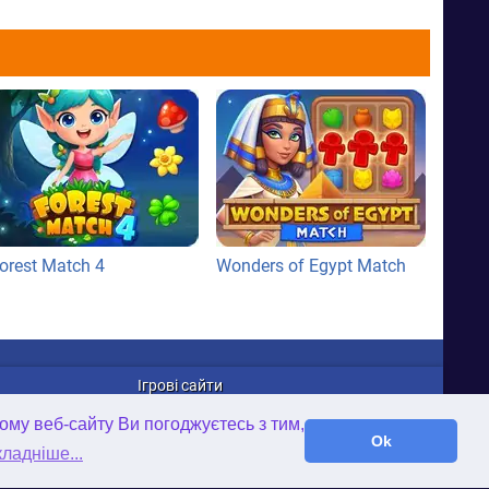
orest Match 4
Wonders of Egypt Match
Ігрові сайти
WellGames.com
ому веб-сайту Ви погоджуєтесь з тим,
iFamilybooks.com
Ok
ладніше...
Time-Gap.com
Twisted-Worlds.com