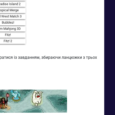
adise Island 2
ropical Merge
d West Match 3
Bubblez!
rm Mahjong 3D
Fitz!
Fitz! 2
оратися із завданням, збираючи ланцюжки з трьох