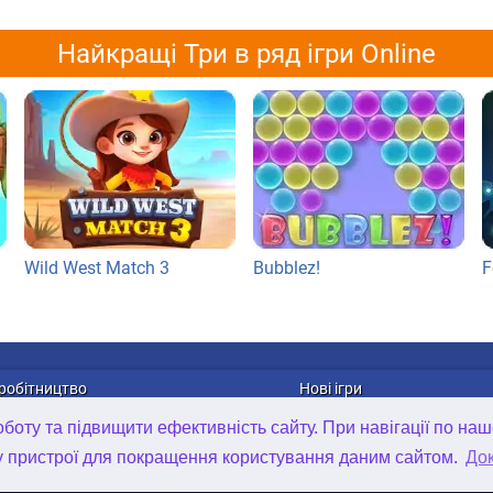
Найкращі Три в ряд ігри Online
Wild West Match 3
Bubblez!
F
робітництво
Нові ігри
лама
Онлайн ігри
оту та підвищити ефективність сайту. При навігації по наш
рибуція ігор
Ігри для Android
у пристрої для покращення користування даним сайтом.
Док
та в компанії
Ігри для iOS
D Art Outsourcing