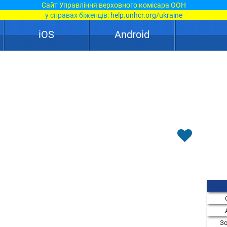
Сайт Управління верховного комісара ООН
у справах біженців:
help.unhcr.org/ukraine
iOS
Android
Зо