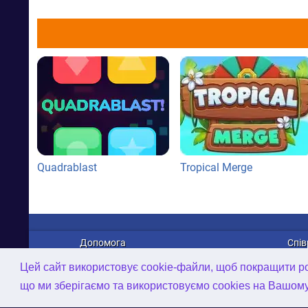
Quadrablast
Tropical Merge
Допомога
Спів
Про нас
Рек
Цей сайт використовує cookie-файли, щоб покращити роб
Зв'язатися з нами
Дист
що ми зберігаємо та використовуємо cookies на Вашом
Політика конфіденційності
Робо
AI-інструменти
2D/3