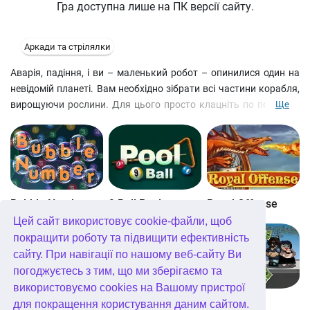
Гра доступна лише на ПК версії сайту.
Аркади та стрілялки
Аварія, падіння, і ви – маленький робот – опинилися один на
невідомій планеті. Вам необхідно зібрати всі частини корабля,
вирощуючи рослини. Для цього просто клацніть по потрібній
Ще
ділянці ґрунту, але пам'ятайте, що різні типи ґрунтів
дозволяють виростити певної висоти рослини. Як мені з
рослинами можна пересувати.
Зберіть також 10 ключів, щоб відкрити редактор рівнів.
Bubble Number
9 Ball Pool
Royal Offense
Управління:
Цей сайт використовує cookie-файли, щоб
покращити роботу та підвищити ефективність
WASD – рух; рестарт рівня;
сайту. При навігації по нашому веб-сайту Ви
погоджуєтесь з тим, що ми зберігаємо та
m – відключити звук
використовуємо cookies на Вашому пристрої
Blockz!
Королівство Кітта
Go Repo
для покращення користування даним сайтом.