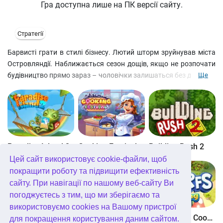
Гра доступна лише на ПК версії сайту.
Стратегії
Барвисті грати в стилі бізнесу. Лютий шторм зруйнував міста
Островляндії. Наближається сезон дощів, якщо не розпочати
будівництво прямо зараз – чоловічки залишаться без даху над
Ще
головою. Скоріше приступайте до роботи! Вам потрібно
відвідати вісім чудових островів, заново відбудувати всі
будинки та повернути островитянам гарний настрій. Той, хто
зможе впоратися із завданнями першим, отримає почесні
трофеї та звання легендарного містобудівника!
Paradise Island 2
Cooking Festival
Building Rush 2
Цей сайт використовує cookie-файли, щоб
покращити роботу та підвищити ефективність
сайту. При навігації по нашому веб-сайту Ви
погоджуєтесь з тим, що ми зберігаємо та
використовуємо cookies на Вашому пристрої
Boom Town
Dangerous Adventure
The Smurfs Cooking
для покращення користування даним сайтом.