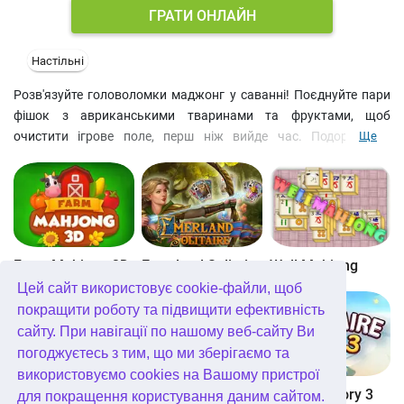
ГРАТИ ОНЛАЙН
Настільні
Розв'язуйте головоломки маджонг у саванні! Поєднуйте пари
фішок з авриканськими тваринами та фруктами, щоб
очистити ігрове поле, перш ніж вийде час. Подорожуйте
Ще
строкатою картою, опановуйте рівні пасьянсу Маджонг та
отримуйте нагороди за розгадування восьми головоломок
поспіль. Підказка та Скасування ходу допоможуть вам
розбирати пасьянси маджонг. Якщо у вас закінчаться
доступні ходи, просто перетасуйте ігрове поле. Факел
підсвітить лише відкриті фішки, а Заморожування чату спинить
Farm Mahjong 3D
Emerland Solitaire
Well Mahjong
таймер.
Цей сайт використовує cookie-файли, щоб
Завдяки яскравій графіці, розслаблюючому ігровому процесу
покращити роботу та підвищити ефективність
та численним рівням пасьянсу Маджонг, ця безкоштовна
сайту. При навігації по нашому веб-сайту Ви
казуальна гра – ідеальна втеча від повсякденного життя.
погоджуєтесь з тим, що ми зберігаємо та
Вирушайте у пригоду з головоломкою в савані!
використовуємо cookies на Вашому пристрої
Wonders of Egypt Mahjong
Glassez 2
Solitaire Story 3
для покращення користування даним сайтом.