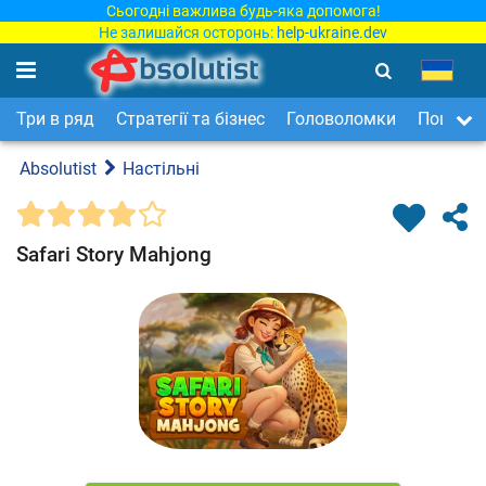
Сьогодні важлива будь-яка допомога!
Не залишайся осторонь:
help-ukraine.dev
Три в ряд
Стратегії та бізнес
Головоломки
Пошук п
Absolutist
Настільні
Safari Story Mahjong