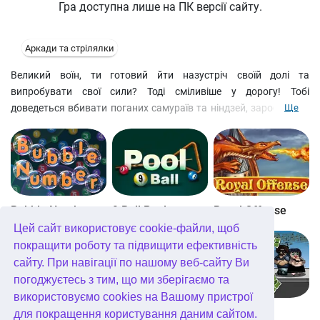
Гра доступна лише на ПК версії сайту.
Аркади та стрілялки
Великий воїн, ти готовий йти назустріч своїй долі та
випробувати свої сили? Тоді сміливіше у дорогу! Тобі
доведеться вбивати поганих самураїв та ніндзей, заробляючи
Ще
собі карму. Щоразу при зустрічі зі своїм учителем ти маєш
йому вклонитися і дати ріо. Нехай прибуде з тобою Великий
самурай! Вам знадобиться Flash 8 plug-in від Macromedia, щоб
грати.
Bubble Number
9 Ball Pool
Royal Offense
Цей сайт використовує cookie-файли, щоб
покращити роботу та підвищити ефективність
сайту. При навігації по нашому веб-сайту Ви
погоджуєтесь з тим, що ми зберігаємо та
використовуємо cookies на Вашому пристрої
Blockz!
Королівство Кітта
Go Repo
для покращення користування даним сайтом.