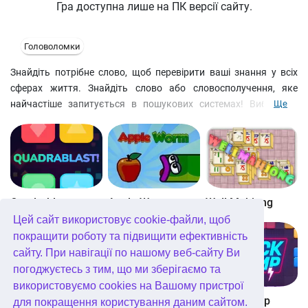
Гра доступна лише на ПК версії сайту.
Головоломки
Знайдіть потрібне слово, щоб перевірити ваші знання у всіх
сферах життя. Знайдіть слово або словосполучення, яке
найчастіше запитується в пошукових системах! Вибирайте
Ще
одну з шести мов доступних у цій логічній грі: англійська,
німецька, французька, іспанська, італійська та російська.
Завдяки грі Searcherz! ви можете не тільки перевірити ваші
знання, а й придбати нові! Перевірте вашу логіку та інтуїцію!
Змагайтеся з іншими гравцями онлайн та станьте чемпіоном у
вирішенні завдань пошукових систем!
Quadrablast
Apple Worm
Well Mahjong
Цей сайт використовує cookie-файли, щоб
покращити роботу та підвищити ефективність
сайту. При навігації по нашому веб-сайту Ви
погоджуєтесь з тим, що ми зберігаємо та
використовуємо cookies на Вашому пристрої
Digitz!
The Daily Diagonal Sudoku
Block Champ
для покращення користування даним сайтом.