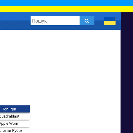
Топ ігри
Quadrablast
Apple Worm
лотий Рубіж