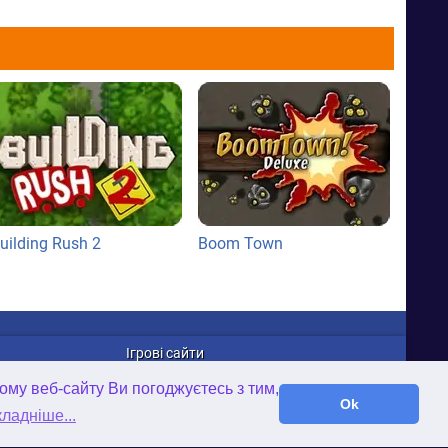
uilding Rush 2
Boom Town
Ігрові сайти
WellGames.com
ому веб-сайту Ви погоджуєтесь з тим,
iFamilybooks.com
Ok
ладніше...
Time-Gap.com
Twisted-Worlds.com