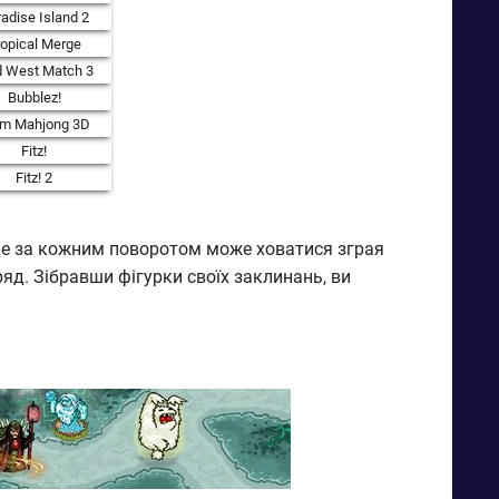
adise Island 2
ropical Merge
d West Match 3
Bubblez!
rm Mahjong 3D
Fitz!
Fitz! 2
 де за кожним поворотом може ховатися зграя
ряд. Зібравши фігурки своїх заклинань, ви