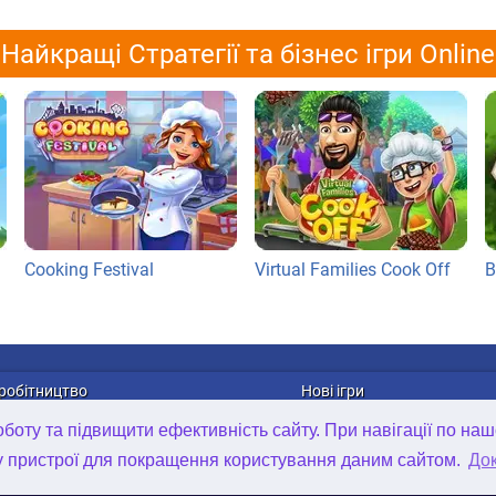
Найкращі Стратегії та бізнес ігри Online
Cooking Festival
Virtual Families Cook Off
B
робітництво
Нові ігри
лама
Онлайн ігри
оту та підвищити ефективність сайту. При навігації по наш
рибуція ігор
Ігри для Android
у пристрої для покращення користування даним сайтом.
Док
та в компанії
Ігри для iOS
D Art Outsourcing