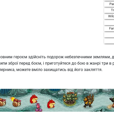
Par
T
Wil
Fa
 головним героєм здійсніть подорож небезпечними землями,
типи зброї перед боєм, і приготуйтеся до бою в жанрі три в 
перника, можете вміло захищатись від його закляття.