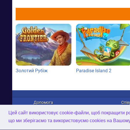
Золотий Рубіж
Paradise Island 2
Допомога
Спів
Про нас
Рек
Цей сайт використовує cookie-файли, щоб покращити роб
Зв'язатися з нами
Дист
що ми зберігаємо та використовуємо cookies на Вашом
Політика конфіденційності
Робо
AI-інструменти
2D/3