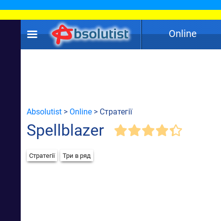
Online
Absolutist
>
Online
> Стратегії
Spellblazer
Стратегії
Три в ряд