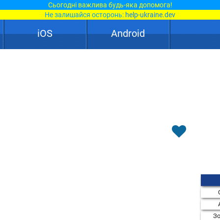
Сьогодні важлива будь-яка допомога!
Не залишайся осторонь:
help-ukraine.dev
iOS
Android
Зо