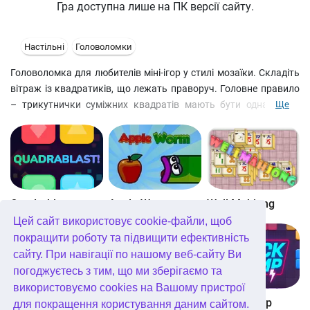
Гра доступна лише на ПК версії сайту.
Настільні
Головоломки
Головоломка для любителів міні-ігор у стилі мозаїки. Складіть
вітраж із квадратиків, що лежать праворуч. Головне правило
– трикутнички суміжних квадратів мають бути однакового
Ще
кольору.
Quadrablast
Apple Worm
Well Mahjong
Цей сайт використовує cookie-файли, щоб
покращити роботу та підвищити ефективність
сайту. При навігації по нашому веб-сайту Ви
погоджуєтесь з тим, що ми зберігаємо та
використовуємо cookies на Вашому пристрої
Digitz!
The Daily Diagonal Sudoku
Block Champ
для покращення користування даним сайтом.