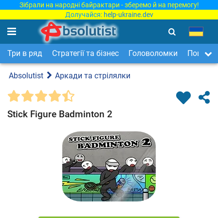
Зібрали на народні байрактари - зберемо й на перемогу!
Долучайся:
help-ukraine.dev
Три в ряд
Стратегії та бізнес
Головоломки
Пошук п
Absolutist
Аркади та стрілялки
Stick Figure Badminton 2