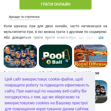
ГРАТИ ОНЛАЙН
Аркади та стрілялки
Коли шукаєш ігри для двох онлайн, часто натикаєшся на
мультиплетні ігри, в які можна грати з друзями по соцмережі.
Або доводиться грати проти комп'ютера, що здається не
Ще
зовсім чесно. Але ця онлайн гра в бадмінтон має також
можливість гри для 2 гравців, що сидять за однією
клавіатурою. Чи це зручно? Оцініть самі!
Bubble Number
9 Ball Pool
Royal Offense
Цей сайт використовує cookie-файли, щоб
покращити роботу та підвищити ефективність
сайту. При навігації по нашому веб-сайту Ви
погоджуєтесь з тим, що ми зберігаємо та
використовуємо cookies на Вашому пристрої
Blockz!
Королівство Кітта
Go Repo
для покращення користування даним сайтом.