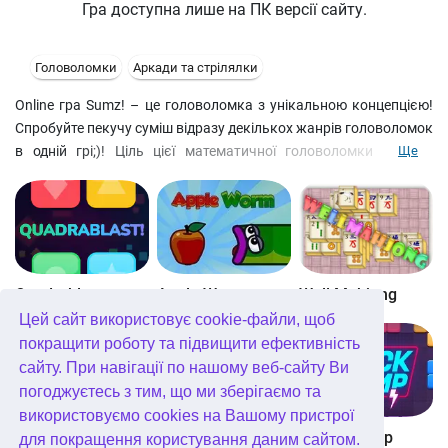
Гра доступна лише на ПК версії сайту.
Головоломки
Аркади та стрілялки
Online гра Sumz! – це головоломка з унікальною концепцією!
Спробуйте пекучу суміш відразу декількох жанрів головоломок
в одній грі;)! Ціль цієї математичної головоломки проста.
Ще
Очистіть поле від сфер. Зберіть необхідну суму цифр,
повертаючи та поміщаючи квадрати з цифрами на потрібне
місце. Сума, яку потрібно зібрати, змінюється від рівня до
рівня. Сума може бути зібрана як по вертикалі, так і по
горизонталі. Управління: стрілка вправо, вліво – перемістити
по полю цифри у квадратах; стрілка вгору, вниз – обертати;
Quadrablast
Apple Worm
Well Mahjong
пробіл – швидкий спуск.
Цей сайт використовує cookie-файли, щоб
покращити роботу та підвищити ефективність
сайту. При навігації по нашому веб-сайту Ви
погоджуєтесь з тим, що ми зберігаємо та
використовуємо cookies на Вашому пристрої
Digitz!
The Daily Diagonal Sudoku
Block Champ
для покращення користування даним сайтом.