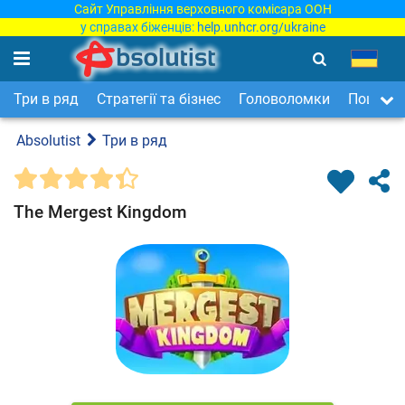
Сайт Управління верховного комісара ООН
у справах біженців:
help.unhcr.org/ukraine
Три в ряд
Стратегії та бізнес
Головоломки
Пошук п
Absolutist
Три в ряд
The Mergest Kingdom