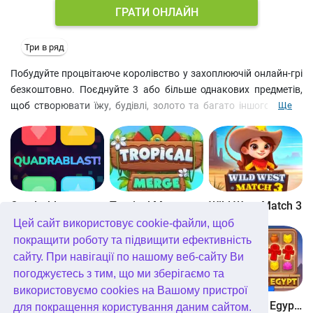
ГРАТИ ОНЛАЙН
Три в ряд
Побудуйте процвітаюче королівство у захоплюючій онлайн-грі
безкоштовно. Поєднуйте 3 або більше однакових предметів,
щоб створювати їжу, будівлі, золото та багато іншого. Якщо
Ще
вам вдасться згрупувати 5 елементів, результат подвоїться,
тому трохи витримки та стратегії не завадить. Відкривайте нові
території, знайомтеся з жителями чарівного королівства та
дізнавайтеся про їхні історії. Відкривайте скрині, щоб отримати
нагороду, і не забувайте повернутися в гру завтра, щоб хоч би
забрати щоденний бонус. Виконуйте завдання та просуйтеся
Quadrablast
Tropical Merge
Wild West Match 3
за сюжетом. Казкові персонажі та простота головоломки «три
Цей сайт використовує cookie-файли, щоб
в ряд» онлайн сподобаються і дорослим, і дітям.
покращити роботу та підвищити ефективність
сайту. При навігації по нашому веб-сайту Ви
погоджуєтесь з тим, що ми зберігаємо та
використовуємо cookies на Вашому пристрої
Bubblez!
Forest Match 4
Wonders of Egypt Match
для покращення користування даним сайтом.