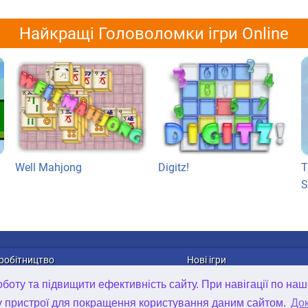
Найкращі Головоломки ігри Online
Well Mahjong
Digitz!
T
S
робітництво
Нові ігри
лама
Онлайн ігри
оту та підвищити ефективність сайту. При навігації по наш
рибуція ігор
Ігри для Android
у пристрої для покращення користування даним сайтом.
Док