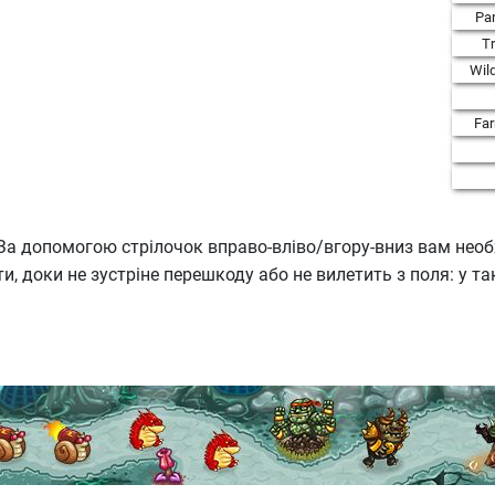
Par
T
Wil
Fa
. За допомогою стрілочок вправо-вліво/вгору-вниз вам не
, доки не зустріне перешкоду або не вилетить з поля: у т