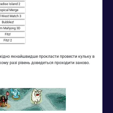
adise Island 2
ropical Merge
d West Match 3
Bubblez!
rm Mahjong 3D
Fitz!
Fitz! 2
обхідно якнайшвидше прокласти провести кульку в
акому разі рівень доведеться проходити заново.