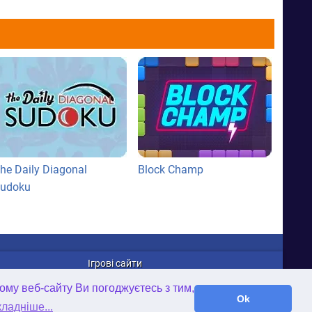
he Daily Diagonal
Block Champ
udoku
Ігрові сайти
WellGames.com
ому веб-сайту Ви погоджуєтесь з тим,
iFamilybooks.com
Ok
ладніше...