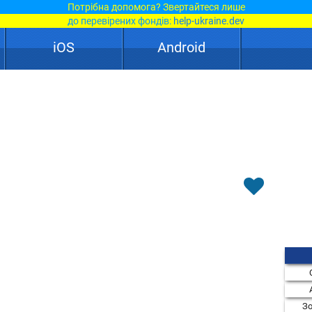
Потрібна допомога? Звертайтеся лише
до перевірених фондів:
help-ukraine.dev
iOS
Android
Зо