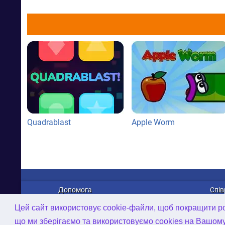
Quadrablast
Apple Worm
Допомога
Спів
Про нас
Рек
Цей сайт використовує cookie-файли, щоб покращити роб
Зв'язатися з нами
Дист
що ми зберігаємо та використовуємо cookies на Вашом