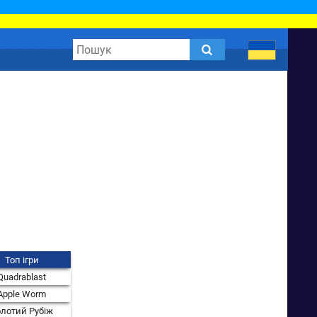
Топ ігри
Quadrablast
Apple Worm
лотий Рубіж