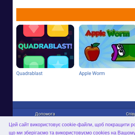
Quadrablast
Apple Worm
Допомога
Спів
Про нас
Рек
Цей сайт використовує cookie-файли, щоб покращити роб
Зв'язатися з нами
Дист
що ми зберігаємо та використовуємо cookies на Вашом