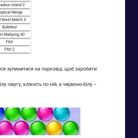
adise Island 2
ropical Merge
d West Match 3
Bubblez!
rm Mahjong 3D
Fitz!
Fitz! 2
еся зупинитися на парковці, щоб заробити
 смугу, клікніть по ній, а червоно-білу –