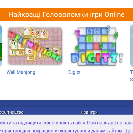
Найкращі Головоломки ігри Online
Well Mahjong
Digitz!
T
S
робітництво
Нові ігри
лама
Онлайн ігри
оту та підвищити ефективність сайту. При навігації по наш
рибуція ігор
Ігри для Android
у пристрої для покращення користування даним сайтом.
Док