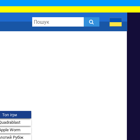
Топ ігри
Quadrablast
Apple Worm
лотий Рубіж