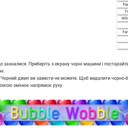
Par
T
Wil
Fa
о зазналися. Приберіть з екрану чорні машини і постарайт
ні.
 Чорний джип ви завести не можете. Щоб видалити чорно-білу
рілкою змінює напрямок руху.