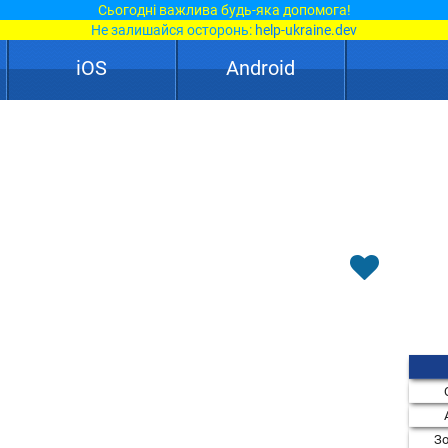
Сьогодні важлива будь-яка допомога!
Не залишайся осторонь:
help-ukraine.dev
iOS
Android
Зо