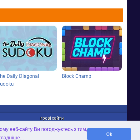
he Daily Diagonal
Block Champ
udoku
Ігрові сайти
WellGames.com
ому веб-сайту Ви погоджуєтесь з тим,
iFamilybooks.com
Ok
ладніше...