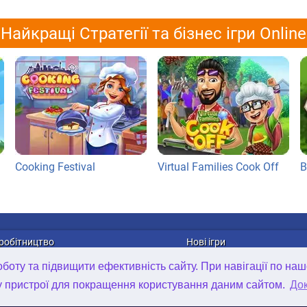
Найкращі Стратегії та бізнес ігри Online
Cooking Festival
Virtual Families Cook Off
B
робітництво
Нові ігри
лама
Онлайн ігри
оту та підвищити ефективність сайту. При навігації по наш
рибуція ігор
Ігри для Android
у пристрої для покращення користування даним сайтом.
Док
та в компанії
Ігри для iOS
D Art Outsourcing