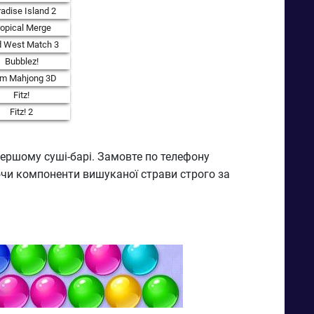
adise Island 2
ropical Merge
d West Match 3
Bubblez!
rm Mahjong 3D
Fitz!
Fitz! 2
ершому суші-барі. Замовте по телефону
шуючи компоненти вишуканої страви строго за