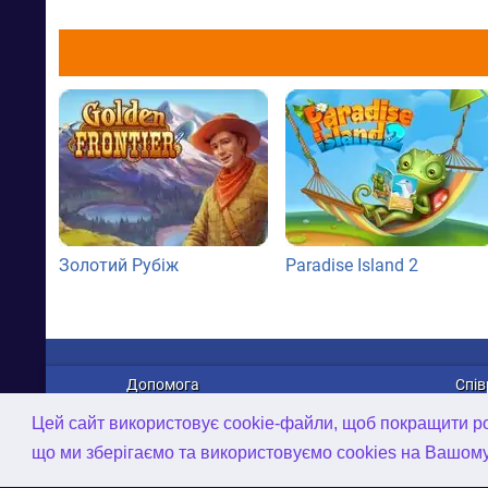
Золотий Рубіж
Paradise Island 2
Допомога
Спів
Про нас
Рек
Цей сайт використовує cookie-файли, щоб покращити роб
Зв'язатися з нами
Дист
що ми зберігаємо та використовуємо cookies на Вашом
Політика конфіденційності
Робо
AI-інструменти
2D/3