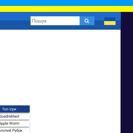
Топ ігри
Quadrablast
Apple Worm
лотий Рубіж