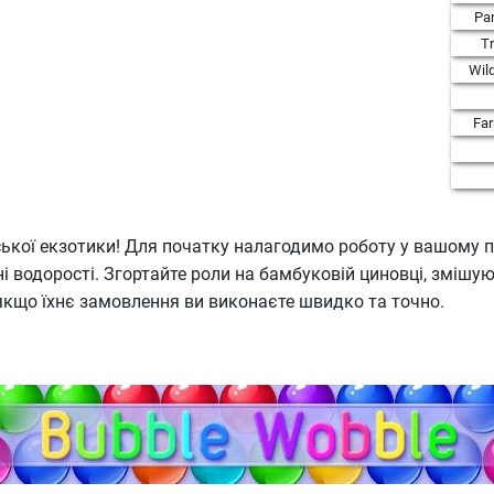
Par
T
Wil
Fa
ької екзотики! Для початку налагодимо роботу у вашому п
вані водорості. Згортайте роли на бамбуковій циновці, змі
 якщо їхнє замовлення ви виконаєте швидко та точно.