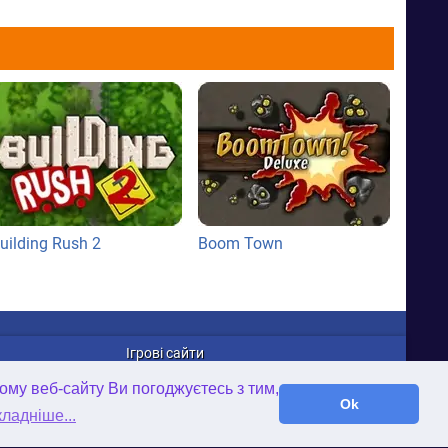
uilding Rush 2
Boom Town
Ігрові сайти
WellGames.com
ому веб-сайту Ви погоджуєтесь з тим,
iFamilybooks.com
Ok
ладніше...
Time-Gap.com
Twisted-Worlds.com