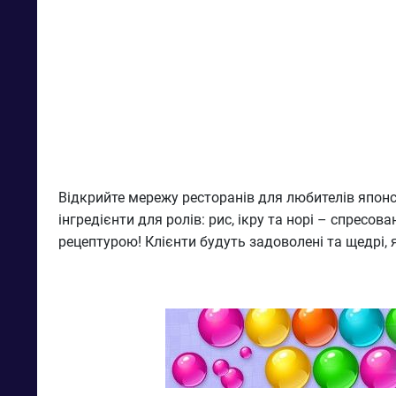
Відкрийте мережу ресторанів для любителів японс
інгредієнти для ролів: рис, ікру та норі – спресо
рецептурою! Клієнти будуть задоволені та щедрі,