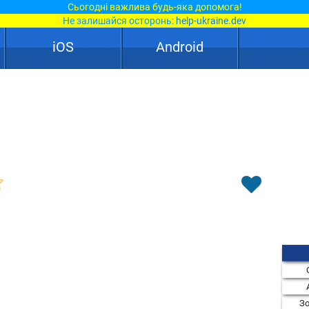
Сьогодні важлива будь-яка допомога!
Не залишайся осторонь:
help-ukraine.dev
iOS
Android
Зо