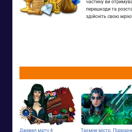
частину ви отримува
перешкоди та розста
здійсніть свою мрію
Джевел матч 4
Таємне місто. Підводн