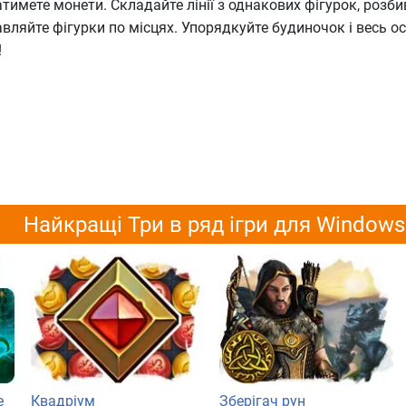
тимете монети. Складайте лінії з однакових фігурок, розби
вляйте фігурки по місцях. Упорядкуйте будиночок і весь ос
!
Найкращі Три в ряд ігри для Windows
е
Квадріум
Зберігач рун