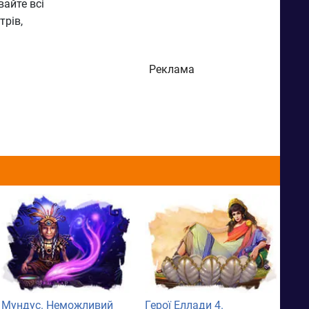
вайте всі
трів,
Реклама
Мундус. Неможливий
Герої Еллади 4.