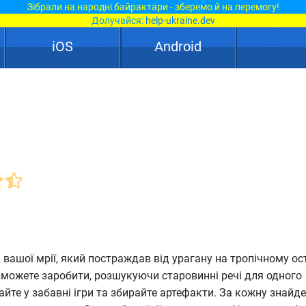
Зібрали на народні байрактари - зберемо й на перемогу!
Долучайся:
help-ukraine.dev
iOS
Android
 вашої мрії, який постраждав від урагану на тропічному ост
зможете заробити, розшукуючи старовинні речі для одного
айте у забавні ігри та збирайте артефакти. За кожну знайд