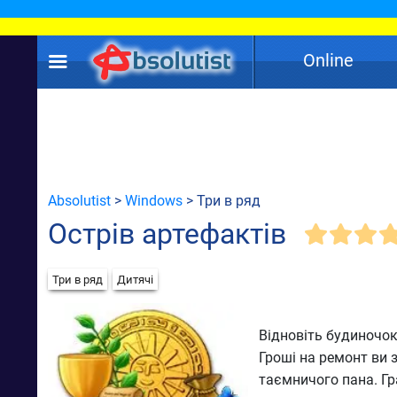
Online
Absolutist
>
Windows
> Три в ряд
Острів артефактів
Три в ряд
Дитячі
Відновіть будиночок
Гроші на ремонт ви 
таємничого пана. Гр