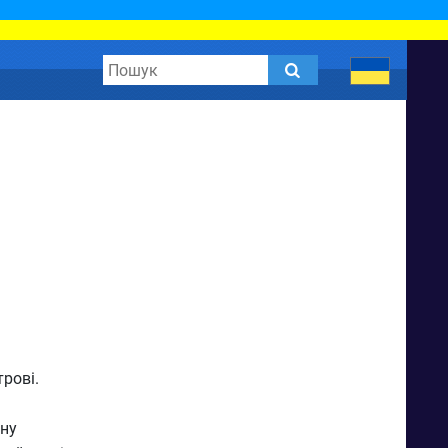
рові.
ену