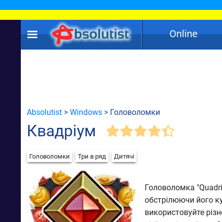
Online
Absolutist
>
Windows
> Головоломки
Квадріум
Головоломки
Три в ряд
Дитячі
Головоломка "Quadriu
обстрілюючи його ку
використовуйте різно