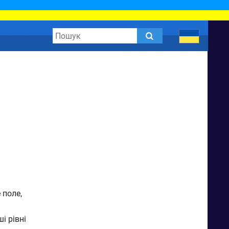
 поле,
і рівні