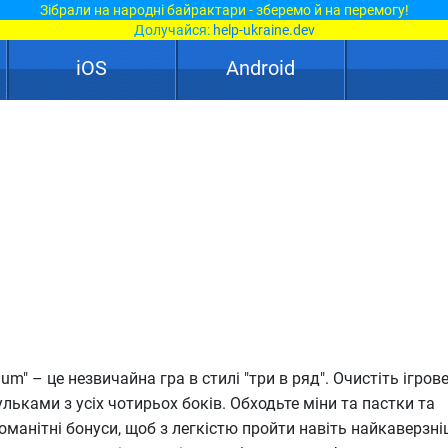
Зібрали на народні байрактари - зберемо й на перемогу!
Долучайся:
help-ukraine.dev
iOS
Android
m" – це незвичайна гра в стилі "три в ряд". Очистіть ігрове
льками з усіх чотирьох боків. Обходьте міни та пастки та
манітні бонуси, щоб з легкістю пройти навіть найкаверзніш