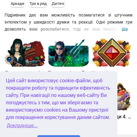
Аркади
Три в ряд
Дитячі
Підривник дає вам можливість позмагатися зі штучним
інтелектом у швидкості думки та реакції. Одні режими гри
дозволять вам розслабитися, тоді як інші вимагатимуть
Ще
абсолютної концентрації та уваги. Ви готові зустрітися з ними
віч-на-віч? Зберіться! Вам знадобляться навички
Джевел матч 4
Таємне місто. Підводне царство. колекційне видання
Квадріум
Цей сайт використовує cookie-файли, щоб
покращити роботу та підвищити ефективність
сайту. При навігації по нашому веб-сайту Ви
погоджуєтесь з тим, що ми зберігаємо та
використовуємо cookies на Вашому пристрої
Зберігач рун
Мундус. Неможливий всесвіт
Герої Еллади 4. Народження міфу
для покращення користування даним сайтом.
Докладніше...