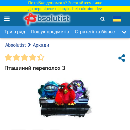
Потрібна допомога? Звертайтеся лише
до перевірених фондів:
help-ukraine.dev
Три в ряд
Пошук предметів
Стратегії та бізнес
Арка
Absolutist
Аркади
Пташиний переполох 3