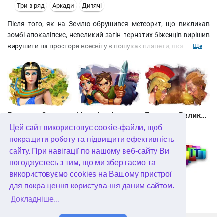
Три в ряд
Аркади
Дитячі
Після того, як на Землю обрушився метеорит, що викликав
зомбі-апокаліпсис, невеликий загін пернатих біженців вирішив
вирушити на простори всесвіту в пошуках планети, яка могла б
Ще
стати другим будинком. Коти, що таємно проникли на зореліт,
навіть у космосі не залишають своїх мерзенних звичок і
паскудять за першої зручної можливості. Допоможіть
крилатим героям здолати хвостатих пройдисвітів і дістатися
своєї мети!
Битва за Єгипет. Місія Клеопатра
Maze Lord
Битва за Великобританію. Повстання Каратака
Цей сайт використовує cookie-файли, щоб
покращити роботу та підвищити ефективність
сайту. При навігації по нашому веб-сайту Ви
погоджуєтесь з тим, що ми зберігаємо та
використовуємо cookies на Вашому пристрої
Полювання онлайн
Солдатики 3. Середньовіччя
FormIt
для покращення користування даним сайтом.
Докладніше...