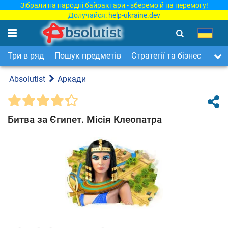
Зібрали на народні байрактари - зберемо й на перемогу!
Долучайся:
help-ukraine.dev
Три в ряд
Пошук предметів
Стратегії та бізнес
Арка
Absolutist
Аркади
Битва за Єгипет. Місія Клеопатра