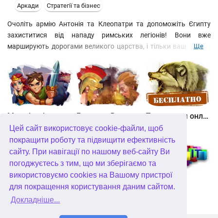
Аркади
Стратегії та бізнес
Очоліть армію Антонія та Клеопатри та допоможіть Єгипту
захиститися від нападу римських легіонів! Вони вже
марширують дорогами великого царства, і тільки ваш талант
Ще
здатний врятувати країну! Влаштовуйте на їхньому шляху
пастки та засідки, знищуйте війська ворога пострілами
катапульт, баліст, вогнеметів та залпами отруйних газів!
Поліпшуйте свій арсенал, використовуйте потужні бойові
заклинання та змусіть Рим визнати, що Єгипет не підкориться
нікому!
Maze Lord
Битва за Великобританію. Повстання Каратака
Полювання онлайн
Цей сайт використовує cookie-файли, щоб
покращити роботу та підвищити ефективність
сайту. При навігації по нашому веб-сайту Ви
погоджуєтесь з тим, що ми зберігаємо та
використовуємо cookies на Вашому пристрої
Пташиний переполох 3
Солдатики 3. Середньовіччя
FormIt
для покращення користування даним сайтом.
Докладніше...