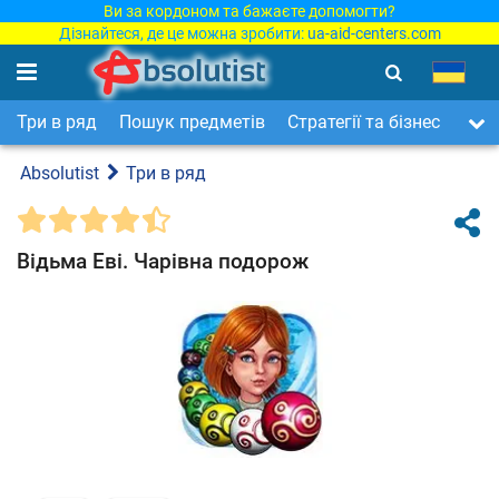
Ви за кордоном та бажаєте допомогти?
Дізнайтеся, де це можна зробити:
ua-aid-centers.com
Три в ряд
Пошук предметів
Стратегії та бізнес
Арка
Absolutist
Три в ряд
Відьма Еві. Чарівна подорож