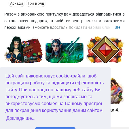
Аркади
Три в ряд
Разом з вихованкою притулку вам доведеться відправитися в
захоплюючу подорож, в якій ви зустрінетеся з казковими
персонажами, зможете вдосталь покидати чарівні блискавки і
Ще
битися з підступною відьмою. Збирайте в групи диси одного
кольору, завдавайте поразки противнику і не забувайте
стежити за рівнем власного здоров'я. А воно, повірте,
обов'язково стане в нагоді, адже вам ще королівство рятувати
і короля розчаровувати!
Джевел матч 4
Таємне місто. Підводне царство. колекційне видання
Квадріум
Цей сайт використовує cookie-файли, щоб
покращити роботу та підвищити ефективність
сайту. При навігації по нашому веб-сайту Ви
погоджуєтесь з тим, що ми зберігаємо та
використовуємо cookies на Вашому пристрої
Зберігач рун
Мундус. Неможливий всесвіт
Герої Еллади 4. Народження міфу
для покращення користування даним сайтом.
Докладніше...