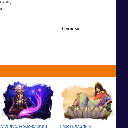
 хащі.
і
Реклама
Мундус. Неможливий
Герої Еллади 4.