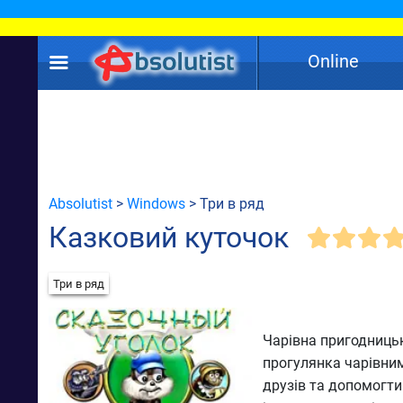
Online
Absolutist
>
Windows
> Три в ряд
Казковий куточок
Три в ряд
Чарівна пригодницьк
прогулянка чарівним
друзів та допомогти