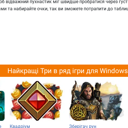
щоб відважний пухнастик міг швидше пробратися через густі
ми та набирайте очки, так ви зможете потрапити до таблиц
Найкращі Три в ряд ігри для Windows
е
Квадріум
Зберігач рун