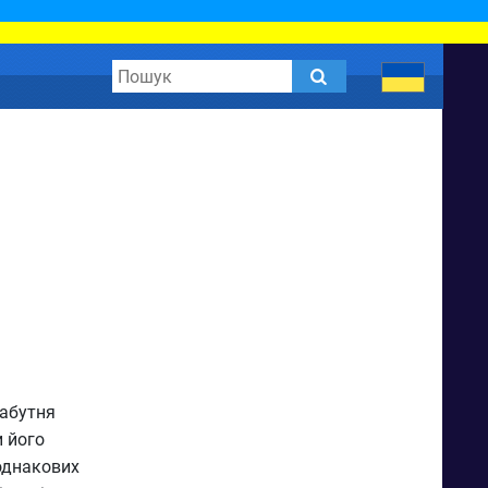
забутня
и його
 однакових