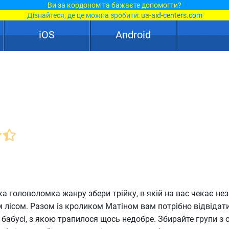
Ви за кордоном та бажаєте допомогти?
Дізнайтеся, де це можна зробити:
ua-aid-centers.com
iOS
Android
а головоломка жанру збери трійку, в якій на вас чекає не
 лісом. Разом із кроликом Матіном вам потрібно відвідат
 бабусі, з якою трапилося щось недобре. Збирайте групи з