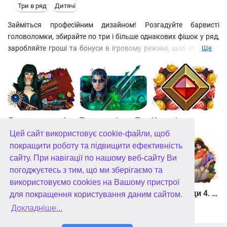
Три в ряд
Дитячі
Займіться професійним дизайном! Розгадуйте барвисті
головоломки, збирайте по три і більше однакових фішок у ряд,
заробляйте гроші та бонуси в ігровому режимі, щоб створити
Ще
акваріуми у стилі Хеллоуїна, Дня подяки чи Різдва. Поселіть
там різнокольорових екзотичних рибок, купіть для них
годівницю, аптечку з вітамінами, компресор, фільтр та безліч
найрізноманітніших прикрас. Відкривайте святковий сезон!
Джевел матч 4
Таємне місто. Підводне царство. колекційне видання
Квадріум
Цей сайт використовує cookie-файли, щоб
покращити роботу та підвищити ефективність
сайту. При навігації по нашому веб-сайту Ви
погоджуєтесь з тим, що ми зберігаємо та
використовуємо cookies на Вашому пристрої
Зберігач рун
Мундус. Неможливий всесвіт
Герої Еллади 4. Народження міфу
для покращення користування даним сайтом.
Докладніше...