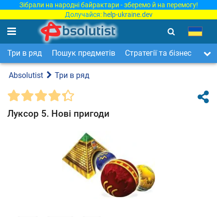
Зібрали на народні байрактари - зберемо й на перемогу!
Долучайся:
help-ukraine.dev
Три в ряд
Пошук предметів
Стратегії та бізнес
Арка
Absolutist
Три в ряд
Луксор 5. Нові пригоди