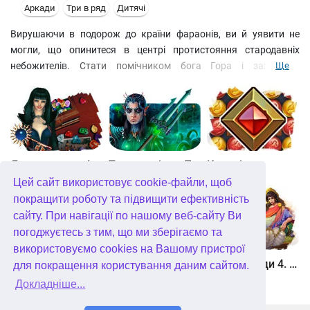
Аркади
Три в ряд
Дитячі
Вирушаючи в подорож до країни фараонів, ви й уявити не
могли, що опинитеся в центрі протистояння стародавніх
небожителів. Стати помічником бога Гора і захистити
Ще
єгипетський народ від інтриг лукавого Сета. Керуйте крилатою
колісницею на ігровому полі, щоб перехитрити скарабея і не
випустити різнокольоровий ланцюжок магічних куль із
лабіринту. Складайте комбінації з кольорових кульок і
пориньте з головою у світ давніх пригод!
Джевел матч 4
Таємне місто. Підводне царство. колекційне видання
Квадріум
Цей сайт використовує cookie-файли, щоб
покращити роботу та підвищити ефективність
сайту. При навігації по нашому веб-сайту Ви
погоджуєтесь з тим, що ми зберігаємо та
використовуємо cookies на Вашому пристрої
Зберігач рун
Мундус. Неможливий всесвіт
Герої Еллади 4. Народження міфу
для покращення користування даним сайтом.
Докладніше...