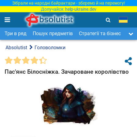
Зібрали на народні байрактари - зберемо й на перемогу!
Долучайся:
help-ukraine.dev
Три в ряд
Пошук предметів
Стратегії та бізнес
Арка
Absolutist
Головоломки
Пас'янс Білосніжка. Зачароване королівство