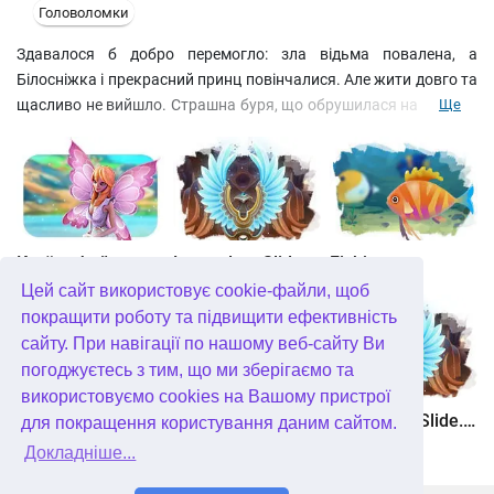
Головоломки
Здавалося б добро перемогло: зла відьма повалена, а
Білосніжка і прекрасний принц повінчалися. Але жити довго та
щасливо не вийшло. Страшна буря, що обрушилася на чарівне
Ще
королівство, занурила всіх його мешканців у чаклунський сон.
На щастя, сама Білосніжка, в цей момент була далеко і чари не
торкнулися її. Збирайте пасьянси та допоможіть дівчині
відшукати засіб, здатний повернути її підданих до життя!
Країна фей
Legendary Slide
Fishjong
Цей сайт використовує cookie-файли, щоб
покращити роботу та підвищити ефективність
сайту. При навігації по нашому веб-сайту Ви
погоджуєтесь з тим, що ми зберігаємо та
використовуємо cookies на Вашому пристрої
Квадріум
Travel Mosaics: A Paris Tour
Legendary Slide. Платинове видання
для покращення користування даним сайтом.
Докладніше...