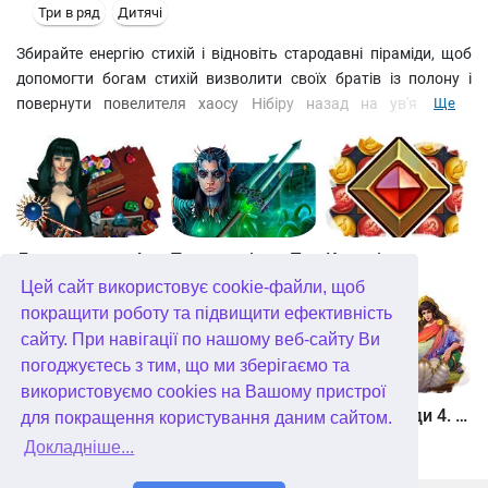
Три в ряд
Дитячі
Збирайте енергію стихій і відновіть стародавні піраміди, щоб
допомогти богам стихій визволити своїх братів із полону і
повернути повелителя хаосу Нібіру назад на ув'язнення!
Ще
Збирайте статуетки однієї стихії до груп по три і більше, щоб
здобути енергію, а на зароблені зірки покращуйте богів і
відновлюйте піраміди! Нібіру заважатиме щосили – виявите
кмітливість, щоб зберегти гармонію в чарівному світі!
Джевел матч 4
Таємне місто. Підводне царство. колекційне видання
Квадріум
Цей сайт використовує cookie-файли, щоб
покращити роботу та підвищити ефективність
сайту. При навігації по нашому веб-сайту Ви
погоджуєтесь з тим, що ми зберігаємо та
використовуємо cookies на Вашому пристрої
Зберігач рун
Мундус. Неможливий всесвіт
Герої Еллади 4. Народження міфу
для покращення користування даним сайтом.
Докладніше...