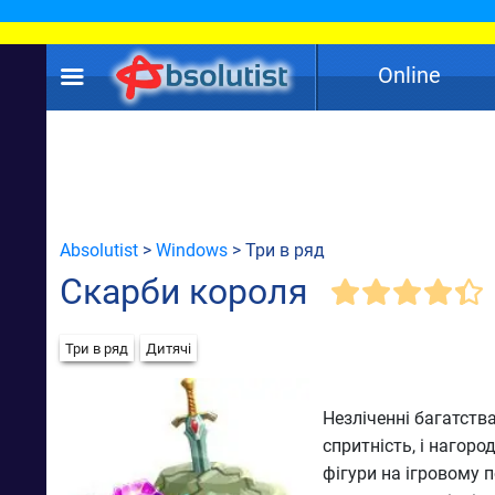
Online
Absolutist
>
Windows
> Три в ряд
Скарби короля
Три в ряд
Дитячі
Незліченні багатств
спритність, і нагоро
фігури на ігровому 