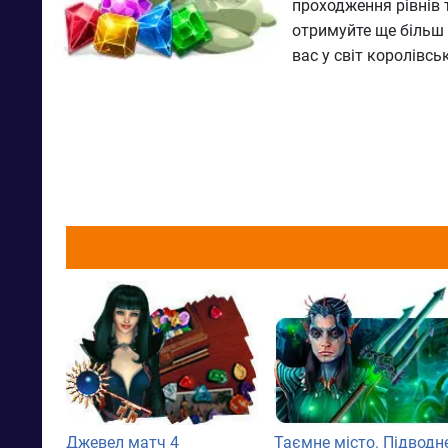
проходження рівнів 
отримуйте ще більш
вас у світ королівсь
Джевел матч 4
Таємне місто. Підводн