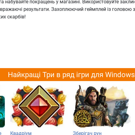
та набувайте покращень у магазині. Використовуйте закли
 вражаючі результати. Захоплюючий геймплей із головою 
ких скарбів!
Найкращі Три в ряд ігри для Windows
е
Квадріум
Зберігач рун