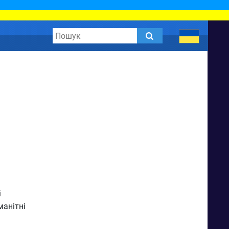
і
манітні