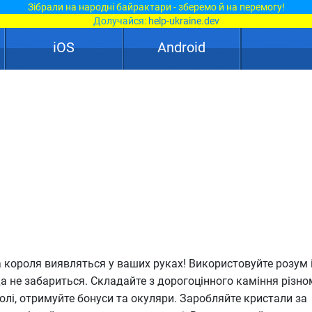
Зібрали на народні байрактари - зберемо й на перемогу!
Долучайся:
help-ukraine.dev
iOS
Android
а короля виявляться у ваших руках! Використовуйте розум 
да не забариться. Складайте з дорогоцінного каміння різно
полі, отримуйте бонуси та окуляри. Заробляйте кристали за