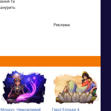
нання та
занурить
Реклама
Мундус. Неможливий
Герої Еллади 4.