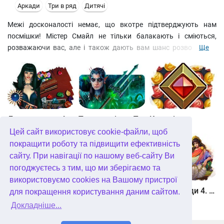
Аркади
Три в ряд
Дитячі
Межі досконалості немає, що вкотре підтверджують нам
посмішки! Містер Смайл не тільки балакають і сміються,
розважаючи вас, але і також дають вам шанс розворушити
Ще
мізки, тому що вони розумні та винахідливі! Не вірите?
Переконайтеся самі! Не поспішайте, розберіться спочатку, хто
є хто (у грі є як позитивні, так і негативні герої). А потім
розробіть власну стратегію, використовуючи гнучкість розуму,
гостроту зору та стратегічні навички. Ця гра для будь-якого
віку!
Джевел матч 4
Таємне місто. Підводне царство. колекційне видання
Квадріум
Отримати ключ через Plimus
Цей сайт використовує cookie-файли, щоб
покращити роботу та підвищити ефективність
сайту. При навігації по нашому веб-сайту Ви
погоджуєтесь з тим, що ми зберігаємо та
використовуємо cookies на Вашому пристрої
Зберігач рун
Мундус. Неможливий всесвіт
Герої Еллади 4. Народження міфу
для покращення користування даним сайтом.
Докладніше...