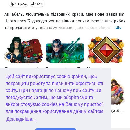
Три в ряд
Дитячі
Аннабель, любителька підводних краси, має нове завдання.
Цього разу їй доведеться не тільки ловити екзотичних рибок
та продавати їх у власному магазині, але також збирати з дна
Ще
монети та шукати у купі сміття корисні речі. Наприклад,
балони з киснем, які дозволять довше протриматись під
водою. Допоможіть дівчині пройти всі рівні на золото, виграти
змагання нирців і зробити свій магазин найкращим у місті.
Джевел матч 4
Таємне місто. Підводне царство. колекційне видання
Квадріум
Цей сайт використовує cookie-файли, щоб
покращити роботу та підвищити ефективність
сайту. При навігації по нашому веб-сайту Ви
погоджуєтесь з тим, що ми зберігаємо та
використовуємо cookies на Вашому пристрої
Зберігач рун
Мундус. Неможливий всесвіт
Герої Еллади 4. Народження міфу
для покращення користування даним сайтом.
Докладніше...