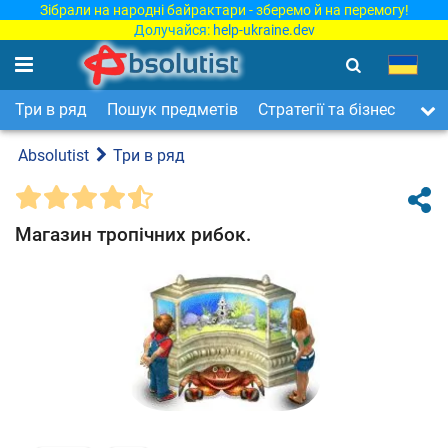
Зібрали на народні байрактари - зберемо й на перемогу!
Долучайся:
help-ukraine.dev
Три в ряд
Пошук предметів
Стратегії та бізнес
Арка
Absolutist
Три в ряд
Магазин тропічних рибок.