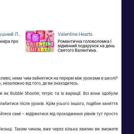
Sky to Fly: Бездушний Левіафан
Valentine Hearts
нера про
Романтична головоломка і
відмінний подарунок на день
Святого Валентина.
жливо, нема чим зайнятися на перерві між уроками в школі?
 незалежно від того, де ви знаходитесь.
к Bubble Shooter, тетріс та їх варіації. Всі вони здобули
абитися після уроків. Крім усього іншого, подібне заняття
теся самі – відірватися від проходження рівнів тут просто
 іконці. Таким чином, вже через кілька хвилин ви зможете