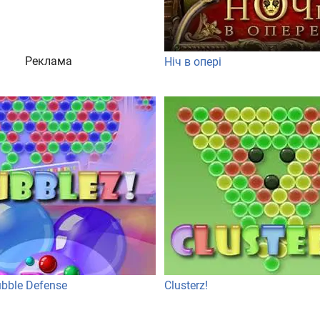
Реклама
Ніч в опері
ubble Defense
Clusterz!