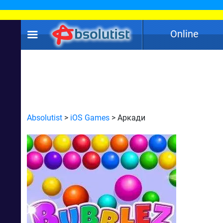
Online
Absolutist
>
iOS Games
> Аркади