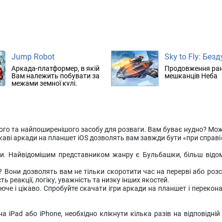
Jump Robot
Аркада-платформер, в якій
Продовження ран
Вам належить побувати за
мешканців Неба
межами земної кулі.
шого та найпоширенішого засобу для розваги. Вам буває нудно? Мо
аві аркади на планшет iOS дозволять вам завжди бути «при справі»,
и. Найвідомішим представником жанру є Бульбашки, більш відомі я
 Вони дозволять вам не тільки скоротити час на перерві або розсл
 реакції, логіку, уважність та низку інших якостей.
е і цікаво. Спробуйте скачати ігри аркади на планшет і переконай
 iPad або iPhone, необхідно клікнути кілька разів на відповідній