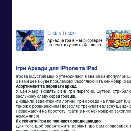
Click-o-Trickz!
Аркадна гра в жанрі collapse
на тематику свята Хелловін
Ігри Аркади для iPhone та iPad
Ігрова індустрія міцно утвердилася в званні найпопулярні
З нами це не буде проблемою! Захоплюючі та неймовірно цік
Асортимент та переваги аркад
У цей жанр входять різні ігри перегони, шутери, стрибалк
заслужену славу серед гравців.
Вирішили завантажити логічні ігри аркади на планшет iOS?
також є розвиваючим і дозволяє тренувати власну швидкість
Незважаючи на простоту, грати в них неймовірно захоплююч
неможливо!
Як скачати ігри на планшет аркади швидко
Для того щоб завантажити варіант, що вам сподобався, на