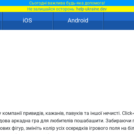
Сьогодні важлива будь-яка допомога!
Не залишайся осторонь:
help-ukraine.dev
iOS
Android
компанії привидів, кажанів, павуків та іншої нечисті. Click-o
удова аркадна гра для любителів пошабашити. Забираючи г
ових фігур, змініть колір усіх осередків ігрового поля на бі