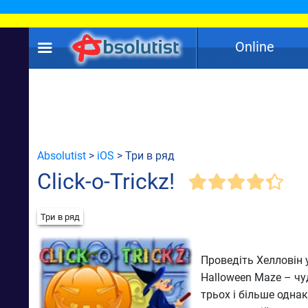
Online
Absolutist
>
iOS
> Три в ряд
Click-o-Trickz!
Три в ряд
Проведіть Хелловін у 
Halloween Maze – ч
трьох і більше однак