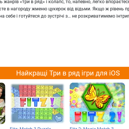
 жанрів «три в ряд» і колапс, то, напевно, легко впораєтес
те в нагороду жменю цукерок від відьми. Якщо ж рівень п
на себе і готуйтеся до зустрічі з… не розкриватимемо інтриг
Найкращі Три в ряд ігри для iOS