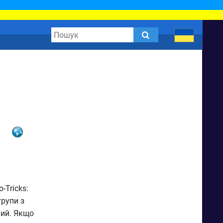
-Tricks:
рупи з
лий. Якщо