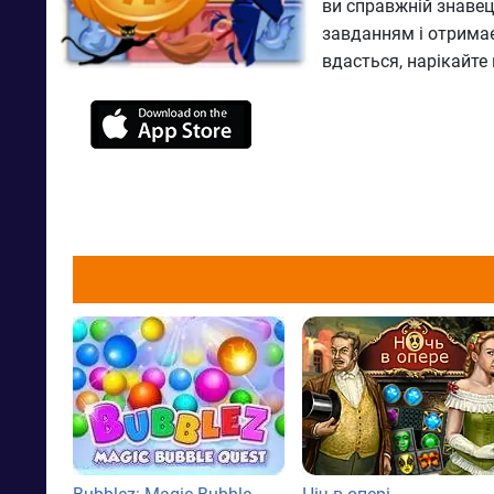
ви справжній знавець
завданням і отримає
вдасться, нарікайте 