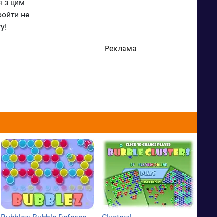
я з цим
ройти не
у!
Реклама