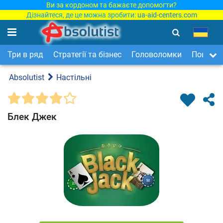
Ви за кордоном та бажаєте допомогти?
Дізнайтеся, де це можна зробити:
ua-aid-centers.com
Три в ряд
Стратегії та бізнес
Головоломки
Пошук п
Absolutist
Настільні
Блек Джек