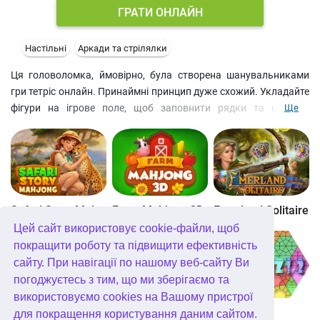
ГРАТИ ОНЛАЙН
Настільні
Аркади та стрілялки
Ця головоломка, ймовірно, була створена шанувальниками
гри тетріс онлайн. Принаймні принцип дуже схожий. Укладайте
фігури на ігрове поле, щоб заповнити рядки та стовпці.
Ще
Дорогоцінні камені в них зникнуть, а ви отримаєте окуляри. До
речі, рекомендуємо складати мозаїку, граючи зі звуком, щоб
повністю насолодитися ігровим процесом. Такі прості ігри
онлайн дуже подобаються малюкам, втім, якщо вас цікавлять
ігри для дівчаток, то повз сяючі самоцвіти ви точно пройти не
зможете.
Safari Story Mahjong
Farm Mahjong 3D
Emerland Solitaire
Цей сайт використовує cookie-файли, щоб
покращити роботу та підвищити ефективність
сайту. При навігації по нашому веб-сайту Ви
погоджуєтесь з тим, що ми зберігаємо та
використовуємо cookies на Вашому пристрої
Well Mahjong
Wonders of Egypt Mahjong
Glassez 2
для покращення користування даним сайтом.