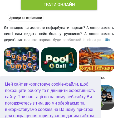
ГРАТИ ОНЛАЙН
Аркади та стрілялки
Як швидко ви зможете пофарбувати паркан? А якщо замість
кисті вам видати пейнтбольну рушницю? А якщо замість
дерев'яних планок паркан буде зроблений із сітки-рабиці? А
Ще
тепер уявіть, що його охороняє злий собака або, що ще гірше,
привиди з сусіднього старовинного особняка так і
намагаються стерти всю вашу роботу? Рівні цієї онлайн ігри
аркади не перестануть вас дивувати! Успіхів!
Bubble Number
9 Ball Pool
Royal Offense
Цей сайт використовує cookie-файли, щоб
покращити роботу та підвищити ефективність
сайту. При навігації по нашому веб-сайту Ви
погоджуєтесь з тим, що ми зберігаємо та
використовуємо cookies на Вашому пристрої
Blockz!
Королівство Кітта
Go Repo
для покращення користування даним сайтом.