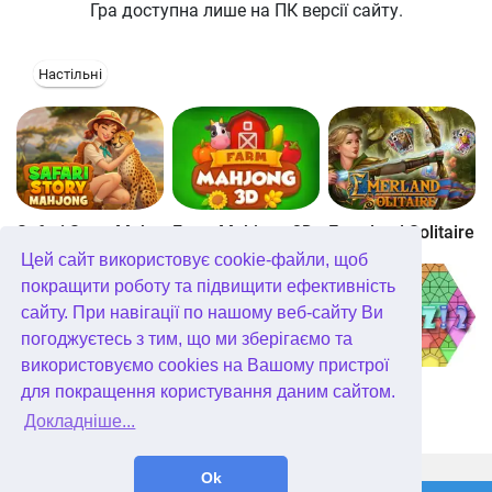
Гра доступна лише на ПК версії сайту.
Настільні
Safari Story Mahjong
Farm Mahjong 3D
Emerland Solitaire
Цей сайт використовує cookie-файли, щоб
покращити роботу та підвищити ефективність
сайту. При навігації по нашому веб-сайту Ви
погоджуєтесь з тим, що ми зберігаємо та
використовуємо cookies на Вашому пристрої
Well Mahjong
Wonders of Egypt Mahjong
Glassez 2
для покращення користування даним сайтом.
Докладніше...
WellGames.com
QuData.com
Ok