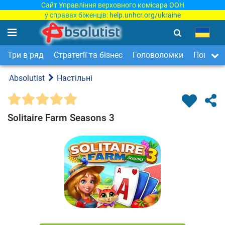
Сайт Управління верховного комісара ООН
у справах біженців:
help.unhcr.org/ukraine
Три в ряд
Стратегії та бізнес
Головоломки
Пошук п
Absolutist
Настільні
Solitaire Farm Seasons 3