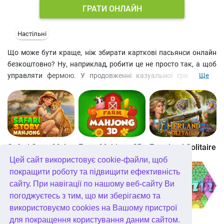
ГРАТИ ОНЛАЙН
Настільні
Що може бути краще, ніж збирати карткові пасьянси онлайн
безкоштовно? Ну, наприклад, робити це не просто так, а щоб
управляти фермою. У продовженні казуальної гри на вас
Ще
чекають більше 3400 нових рівнів, щоденні місії та безкоштовні
карткові головоломки. Складайте пасьянси, знімаючи карти
цінністю на одну вище чи нижче від карти у колоді внизу.
Відкривайте нові кормові культури та ягоди, фрукти та овочі.
Збирайте золоті монети з полів та садів, граючи у симулятор
ферми, та крутіть Колесо Фортуни, щоб виграти ще більше
Safari Story Mahjong
Farm Mahjong 3D
Emerland Solitaire
монет та бустеров. Тож подарте собі пригоди на фермі у цій
Цей сайт використовує cookie-файли, щоб
безкотовній картковій грі онлайн.
покращити роботу та підвищити ефективність
сайту. При навігації по нашому веб-сайту Ви
погоджуєтесь з тим, що ми зберігаємо та
використовуємо cookies на Вашому пристрої
Well Mahjong
Wonders of Egypt Mahjong
Glassez 2
для покращення користування даним сайтом.