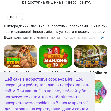
Гра доступна лише на ПК версії сайту.
Настільні
Життєрадісний пасьянс із простими правилами. Знімаючи
карти однакової гідності, зберіть усі карти в колоду праворуч.
Додаткові карти лунають по дві колоди зліва. Додаткова
Ще
колода не перетасовується, тому будьте уважні і виявите
логіку.
Safari Story Mahjong
Farm Mahjong 3D
Emerland Solitaire
Цей сайт використовує cookie-файли, щоб
покращити роботу та підвищити ефективність
сайту. При навігації по нашому веб-сайту Ви
погоджуєтесь з тим, що ми зберігаємо та
використовуємо cookies на Вашому пристрої
Well Mahjong
Wonders of Egypt Mahjong
Glassez 2
для покращення користування даним сайтом.