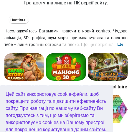
Гра доступна лише на ПК версії сайту.
Настільні
Насолоджуйтесь Багамами, граючи в новий солітер. Чудова
анімація, 3D графіка, шум моря, приємна музика та навколо
тебе – лише тропічні острови та пляжі. Що ще потрібно? Звісно
Ще
ж улюблений солітер! 80 унікальних рівнів – справжнє
випробування для всіх любителів пасьянсів. Вам знадобиться
Flash 8 plug-in від Macromedia, щоб грати.
Safari Story Mahjong
Farm Mahjong 3D
Emerland Solitaire
Цей сайт використовує cookie-файли, щоб
покращити роботу та підвищити ефективність
сайту. При навігації по нашому веб-сайту Ви
погоджуєтесь з тим, що ми зберігаємо та
використовуємо cookies на Вашому пристрої
Well Mahjong
Wonders of Egypt Mahjong
Glassez 2
для покращення користування даним сайтом.