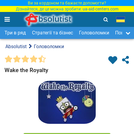
Ви за кордоном та бажаєте допомогти?
Дізнайтеся, де це можна зробити:
ua-aid-centers.com
Три в ряд
Стратегії та бізнес
Головоломки
Пошук п
Absolutist
Головоломки
Wake the Royalty