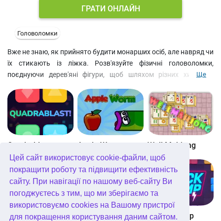
ГРАТИ ОНЛАЙН
Головоломки
Вже не знаю, як прийнято будити монарших осіб, але навряд чи
їх стикають із ліжка. Розв'язуйте фізичні головоломки,
поєднуючи дерев'яні фігури, щоб шляхом різних хитрощів
Ще
потривожити Його Величність. Смішні персонажі та простота
концепції цієї міні-ігри онлайн, напевно, придивитись і багатьом
юним гравцям. Якщо так, спробуйте вирішити головоломки
серії Wake Up The Box на нашому сайті.
Quadrablast
Apple Worm
Well Mahjong
Цей сайт використовує cookie-файли, щоб
покращити роботу та підвищити ефективність
сайту. При навігації по нашому веб-сайту Ви
погоджуєтесь з тим, що ми зберігаємо та
використовуємо cookies на Вашому пристрої
Digitz!
The Daily Diagonal Sudoku
Block Champ
для покращення користування даним сайтом.