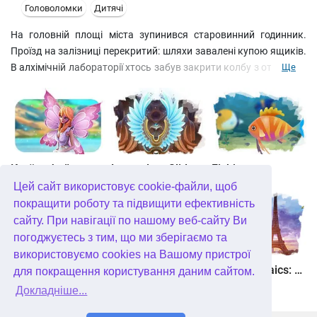
Головоломки
Дитячі
На головній площі міста зупинився старовинний годинник.
Проїзд на залізниці перекритий: шляхи завалені купою ящиків.
В алхімічній лабораторії хтось забув закрити колбу з отруйним
Ще
газом… Хто допоможе впоратися із цими неприємностями?
Звісно, студенти Академії магнітів! Вивчайте властивості
тяжіння та вирішуйте цікаві головоломки.
Країна фей
Legendary Slide
Fishjong
Цей сайт використовує cookie-файли, щоб
покращити роботу та підвищити ефективність
сайту. При навігації по нашому веб-сайту Ви
погоджуєтесь з тим, що ми зберігаємо та
використовуємо cookies на Вашому пристрої
Квадріум
Пас'янс Білосніжка. Зачароване королівство
Travel Mosaics: A Paris Tour
для покращення користування даним сайтом.
Докладніше...