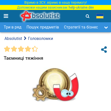
Віримо в ЗСУ, віримо в нашу перемогу!
Допоможи нашим захисникам:
help-ukraine.dev
Три в ряд
Пошук предметів
Стратегії та бізнес
Арка
Absolutist
Головоломки
Таємниці тяжіння