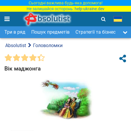
Сьогодні важлива будь-яка допомога!
Не залишайся осторонь:
help-ukraine.dev
Три в ряд
Пошук предметів
Стратегії та бізнес
Арка
Absolutist
Головоломки
Вік маджонга