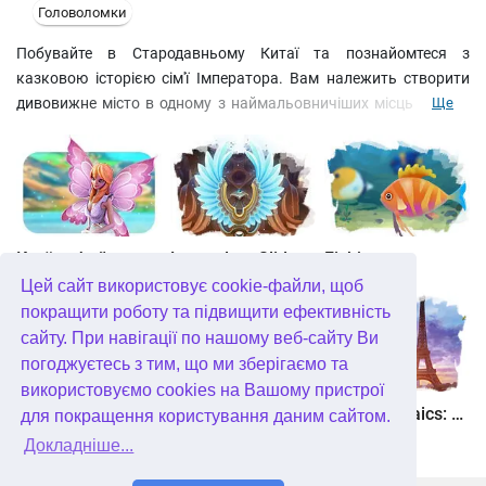
Головоломки
Побувайте в Стародавньому Китаї та познайомтеся з
казковою історією сім'ї Імператора. Вам належить створити
дивовижне місто в одному з наймальовничіших місць Імперії.
Ще
Тут знаходиться старовинне джерело, вода якого має чарівні
властивості. Дізнайтеся, яку роль він відіграє у долі сина
Імператора. Грайте в класичний маджонг-пасьянс, заробляйте
очки та бонуси, отримуйте медалі та будуйте місто, яке стане
справжньою перлиною Китаю!
Країна фей
Legendary Slide
Fishjong
Цей сайт використовує cookie-файли, щоб
покращити роботу та підвищити ефективність
сайту. При навігації по нашому веб-сайту Ви
погоджуєтесь з тим, що ми зберігаємо та
використовуємо cookies на Вашому пристрої
Квадріум
Пас'янс Білосніжка. Зачароване королівство
Travel Mosaics: A Paris Tour
для покращення користування даним сайтом.
Докладніше...