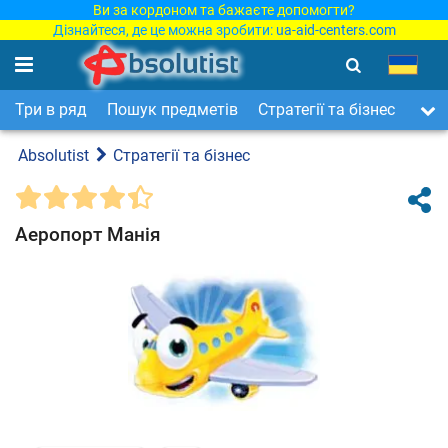
Ви за кордоном та бажаєте допомогти?
Дізнайтеся, де це можна зробити:
ua-aid-centers.com
Три в ряд
Пошук предметів
Стратегії та бізнес
Арка
Absolutist
Стратегії та бізнес
Аеропорт Манія