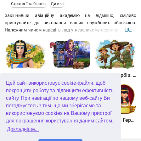
Стратегії та бізнес
Дитячі
Закінчивши авіаційну академію на відмінно, сміливо
приступайте до виконання ваших службових обов'язків.
Належним чином наведіть лад у невеликому аеропорту Хеппі-
Ще
Веллі. Слідкуйте за зльотом та посадкою всіх літаків,
відправляйте на дозаправку пальним, а якщо потрібно ремонт
– ставте в ангар. Бездоганно виконуйте ваші посадові
обов'язки та виконуйте якнайбільше покращень на робочому
місці. Все це буде відзначено підвищенням по службі.
Битва за Єгипет. Місія Клеопатра
Янки 7. У гонитві за чарівним оленем
Шукачі скарбів. Камінь душі
Цей сайт використовує cookie-файли, щоб
покращити роботу та підвищити ефективність
сайту. При навігації по нашому веб-сайту Ви
погоджуєтесь з тим, що ми зберігаємо та
використовуємо cookies на Вашому пристрої
Шукачі скарбів. Сніжна королева. колекційне видання
Алісія Квотермейн 3. Таємниця палаючого золота. колекційне видання
12 подвигів Геракла. Як я зустрів Мегару. колекційне видання
для покращення користування даним сайтом.
Докладніше...