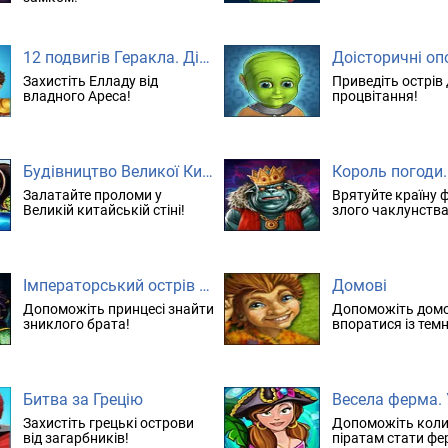
12 подвигів Геракла. Діти Еллади. колекційне видання
Доісторичні оп
Захистіть Елладу від
Приведіть острів
владного Ареса!
процвітання!
Будівництво Великої Китайської стіни 2
Залатайте проломи у
Врятуйте країну ф
Великій китайській стіні!
злого чаклунства
Імператорський острів 2. Пошуки нової землі
Домові
Допоможіть принцесі знайти
Допоможіть дом
зниклого брата!
впоратися із тем
Битва за Грецію
Захистіть грецькі острови
Допоможіть кол
від загарбників!
піратам стати ф