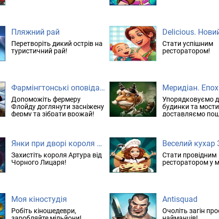
Пляжний рай
Перетворіть дикий острів на
Стати успішним
туристичний рай!
ресторатором!
Фармінгтонські оповідання 2. Зимовий урожай
Допоможіть фермеру
Упорядковуємо д
Флойду доглянути засніжену
будинки та мости
ферму та зібрати врожай!
доставляємо пош
провізію мешкан
Янки при дворі короля Артура 4
Захистіть короля Артура від
Стати провідним
Чорного Лицаря!
ресторатором у мі
Моя кіностудія
Antisquad
Робіть кіношедеври,
Очоліть загін пр
заробляйте мільйони!
найманців!