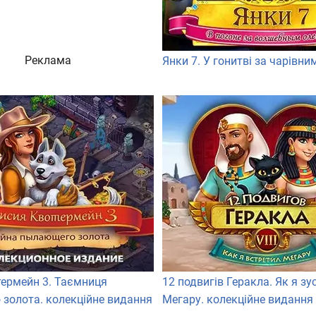
Реклама
Янки 7. У гонитві за чарівн
термейн 3. Таємниця
12 подвигів Геракла. Як я зу
 золота. колекційне видання
Мегару. колекційне видання