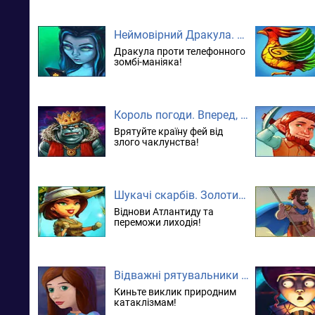
Неймовірний Дракула. Останній дзвоник. колекційне видання
Дракула проти телефонного
зомбі-маніяка!
Король погоди. Вперед, за принцесою!
Врятуйте країну фей від
злого чаклунства!
Шукачі скарбів. Золотий острів
Віднови Атлантиду та
переможи лиходія!
Відважні рятувальники 7. Колекційне видання
Киньте виклик природним
катаклізмам!