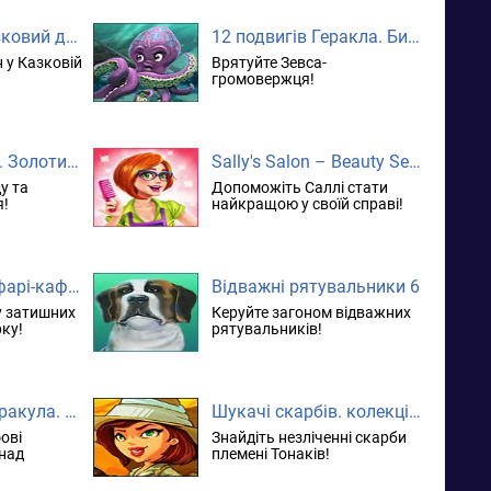
Роуз Ріддл. Казковий детектив. колекційне видання
12 подвигів Геракла. Битва за Олімп. колекційне видання
 у Казковій
Врятуйте Зевса-
громовержця!
Шукачі скарбів. Золотий острів. колекційне видання
Sally's Salon – Beauty Secrets. колекційне видання
у та
Допоможіть Саллі стати
я!
найкращою у своїй справі!
Кеті та Боб. Сафарі-кафе. колекційне видання
Відважні рятувальники 6
у затишних
Керуйте загоном відважних
рку!
рятувальників!
Неймовірний Дракула. Сімейна таємниця
Шукачі скарбів. колекційне видання
ові
Знайдіть незліченні скарби
 над
племені Тонаків!