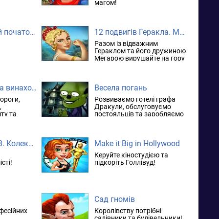
магом!
Delicious. Новий початок. Преміум видання
12 подвигів Геракла. Мегара-рятівниця
Разом із відважним
Гераклом та його дружиною
Мегарою вирушайте на гору
Олімп!
Меридіан. Епоха винаходів
Весела погань
ороги,
Розвиваємо готелі графа
,
Дракули, обслуговуємо
ту та
постояльців та заробляємо
цям.
гроші.
Веселий кухар 3. Колекційне видання
Make it Big in Hollywood
Керуйте кіностудією та
сті!
підкоріть Голлівуд!
Сад гномів
офесійних
Королівству потрібні
садівники та будівельники!