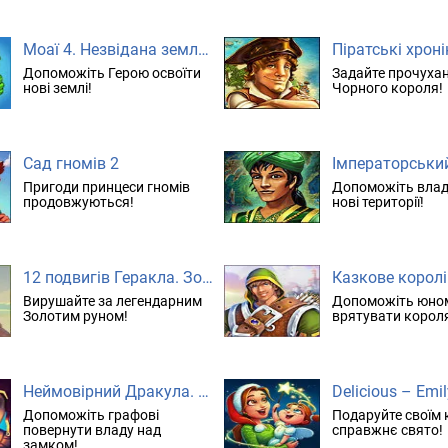
Моаї 4. Незвідана земля. колекційне видання
Допоможіть Герою освоїти
Задайте прочуха
нові землі!
Чорного короля!
Сад гномів 2
Пригоди принцеси гномів
Допоможіть влади
продовжуються!
нові території!
12 подвигів Геракла. Золоте руно. колекційне видання
Вирушайте за легендарним
Допоможіть юном
Золотим руном!
врятувати короля
Неймовірний Дракула. Сімейна таємниця. колекційне видання
Допоможіть графові
Подаруйте своїм 
повернути владу над
справжнє свято!
замком!