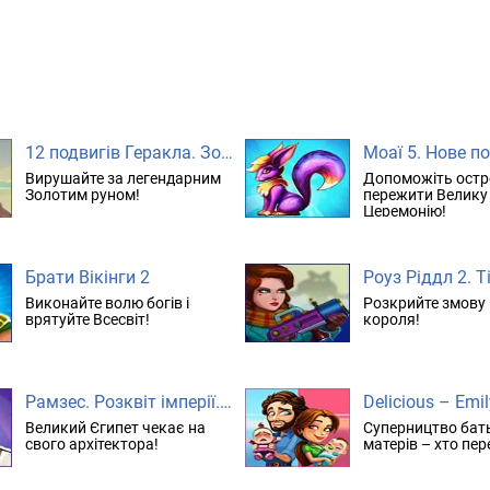
12 подвигів Геракла. Золоте руно
Моаї 5. Нове п
Вирушайте за легендарним
Допоможіть остр
Золотим руном!
пережити Велику
Церемонію!
Брати Вікінги 2
Виконайте волю богів і
Розкрийте змову 
врятуйте Всесвіт!
короля!
Рамзес. Розквіт імперії. колекційне видання
Великий Єгипет чекає на
Суперництво бать
свого архітектора!
матерів – хто пе