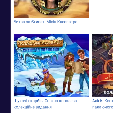
Битва за Єгипет. Місія Клеопатра
Шукачі скарбів. Сніжна королева.
Алісія Кво
колекційне видання
палаючого