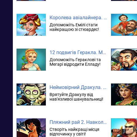
Королева авіалайнера. колекційне видання
Допоможіть Емілі стати
найкращою зі стюардес!
12 подвигів Геракла. Мати природа. колекційне видання
Допоможіть Гераклові та
Мегарі відродити Елладу!
Неймовірний Дракула. Зустріч любові. колекційне видання
Врятуйте Дракулу від
нав'язливої шанувальниці!
Пляжний рай 2. Навколо світу
Створіть найкращі місця
відпочинку у світі!