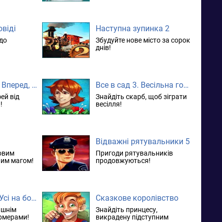
овіді
Наступна зупинка 2
 до
Збудуйте нове місто за сорок
днів!
Король погоди. Вперед, за принцесою! колекційне видання
Все в сад 3. Весільна гонка. колекційне видання
ей від
Знайдіть скарб, щоб зіграти
!
весілля!
Відважні рятувальники 5
овим
Пригоди рятувальників
ним магом!
продовжуються!
Весела ферма. Усі на борт!
Сказкове королівство
ишнім
Знайдіть принцесу,
ермерами!
викрадену підступним