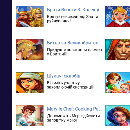
Брати Вікінги 3. Колекційне видання
Врятуйте всесвіт від Зла та
руйнування!
Битва за Великобританію. Повстання Каратака
Придуште повстання племен
у Британії!
Шукачі скарбів
Візьміть участь у
захоплюючій експедиції!
Mary le Chef: Cooking Passion. колекційне видання
Допоможіть Мері здійснити
заповітну мрію!