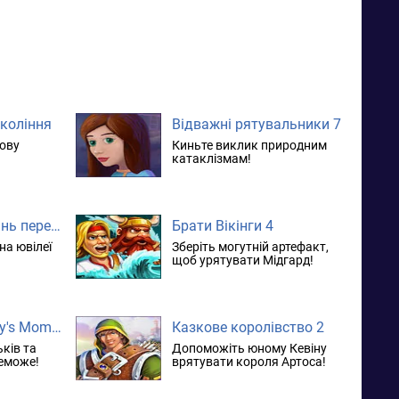
окоління
Відважні рятувальники 7
ову
Киньте виклик природним
катаклізмам!
Роуз Ріддл 2. Тінь перевертня
Брати Вікінги 4
на ювілеї
Зберіть могутній артефакт,
щоб урятувати Мідгард!
Delicious – Emily's Moms vs Dads. колекційне видання
Казкове королівство 2
ків та
Допоможіть юному Кевіну
реможе!
врятувати короля Артоса!