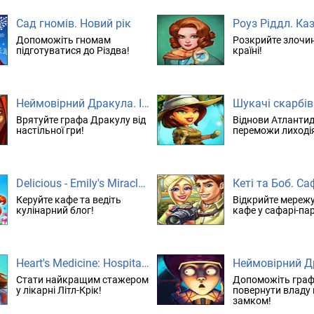
Сад гномів. Новий рік
Допоможіть гномам
Розкрийте злочин
підготуватися до Різдва!
країні!
Неймовірний Дракула. Ігри богів. колекційне видання
Врятуйте графа Дракулу від
Віднови Атлантид
настільної гри!
переможи лиході
Delicious - Emily's Miracle of Life. колекційне видання
Керуйте кафе та ведіть
Відкрийте мереж
кулінарний блог!
кафе у сафарі-па
Heart's Medicine: Hospital Heat. колекційне видання
Стати найкращим стажером
Допоможіть граф
у лікарні Літл-Крік!
повернути владу
замком!