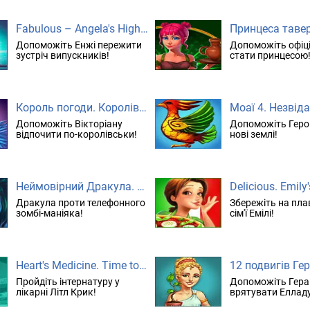
Fabulous – Angela's High School Reunion. колекційне видання
Принцеса таве
Допоможіть Енжі пережити
Допоможіть офіці
зустріч випускників!
стати принцесою
Король погоди. Королівські канікули. колекційне видання
Моаї 4. Незвід
Допоможіть Вікторіану
Допоможіть Геро
відпочити по-королівськи!
нові землі!
Неймовірний Дракула. Останній дзвоник
Дракула проти телефонного
Збережіть на пла
зомбі-маніяка!
сім'ї Емілі!
Heart's Medicine. Time to Heal. колекційне видання
Пройдіть інтернатуру у
Допоможіть Гера
лікарні Літл Крик!
врятувати Елладу