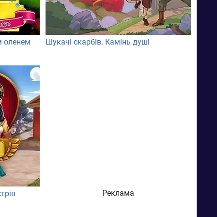
им оленем
Шукачі скарбів. Камінь душі
Реклама
стрів