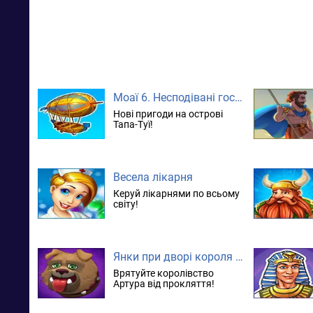
Моаї 6. Несподівані гості. колекційне видання
Нові пригоди на острові
Тапа-Туї!
Весела лікарня
Керуй лікарнями по всьому
світу!
Янки при дворі короля Артура 5. Колекційне видання
Врятуйте королівство
Артура від прокляття!