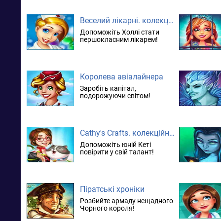
Веселий лікарні. колекційне видання
Допоможіть Холлі стати
першокласним лікарем!
Королева авіалайнера
Заробіть капітал,
подорожуючи світом!
Cathy's Crafts. колекційне видання
Допоможіть юній Кеті
повірити у свій талант!
Піратські хроніки
Розбийте армаду нещадного
Чорного короля!