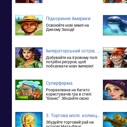
Підкорення Америки
Освоюйте нові землі на
Дикому Заході!
Імператорський острів. Народження імперії
Добувайте на ігровому полі
потрібні ресурси, щоб
побудувати нову імперію!
Суперферма
Розрахована на багато
користувачів гра в стилі
"бізнес". Збудуйте свою
аграрну імперію!
3. Торгова місія. колекційне видання
Збудуйте торговий рай на
острові Мата-Фіка!