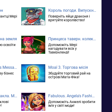
рн
Король погоди. Випускні екзамени. колекційне видання
антці Мері
Поверніть яйце драконя і
!
врятуйте королівство!
ана земля
Принцеса таверн. колекційне видання
ю освоїти
Допоможіть Мері
нагодувати всіх у
Тавернленді!
Delicious. Emily's Message in a Bottle. колекційне видання
Моаї 3. Торгова місія
ву бізнес
Збудуйте торговий рай на
острові Мата-Фіка!
12 подвигів Геракла. Мати природа
Fabulous. Angela's Fashion Fever. колекційне видання
клові
Допоможіть Анжелі зробити
!
ім'я у світі моди!