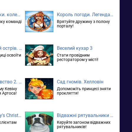
Піратські хроніки. колекційне видання
Король погоди. Легендарний герой. колекційне видання
нку команді
Врятуйте дружину з полону
порталу!
Імператорський острів. Експансія
Веселий кухар 3
ці освоїти
Стати провідним
ресторатором у місті!
Казкове королівство 2. Колекційне видання
Сад гномів. Хелловін
у Кевіну
Допоможіть принцесі зняти
 Артоса!
прокляття!
Delicious – Emily's Christmas Carol. колекційне видання
Відважні рятувальники 6. Колекційне видання
клієнтам
Керуйте загоном відважних
рятувальників!