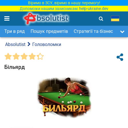
Віримо в ЗСУ, віримо в нашу перемогу!
Допоможи нашим захисникам:
help-ukraine.dev
Три в ряд
Пошук предметів
Стратегії та бізнес
Арка
Absolutist
Головоломки
Більярд