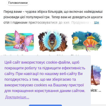
Головоломки
Перед вами – чудова збірка більярдів, що включає найвідоміші
різновиди цієї популярної гри. Тепер вам не доведеться шукати
стіл і годинами пристосовуватися до кия. Продумана фізична
Ще
модель та тривимірна графіка зроблять гру невідмінною від
реальності. Розібратися з керуванням не складе особливих
труднощів, а зручна система довідки дозволить вам у будь-
який момент уточнити правила.
Країна фей
Legendary Slide
Fishjong
Цей сайт використовує cookie-файли, щоб
покращити роботу та підвищити ефективність
сайту. При навігації по нашому веб-сайту Ви
погоджуєтесь з тим, що ми зберігаємо та
використовуємо cookies на Вашому пристрої
Квадріум
Пас'янс Білосніжка. Зачароване королівство
Travel Mosaics: A Paris Tour
для покращення користування даним сайтом.
Докладніше...