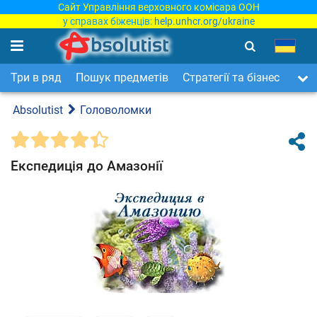
Сайт Управління верховного комісара ООН
у справах біженців:
help.unhcr.org/ukraine
Три в ряд
Пошук предметів
Стратегії та бізнес
Арка
Absolutist
Головоломки
Експедиція до Амазонії