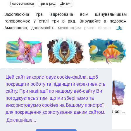
Головоломки
Три в ряд
Дитячі
Захоплююча гра, адресована всім шанувальникам
головоломок у стилі три в ряд. Вирушайте в подорож
Амазонкою, допоможіть мешканцям річки вирватися на
Ще
морські простори. В амазонських водах стало дуже тісно, ваше
завдання – збирати зграйки із трьох (і більше) однакових риб,
щоб розвантажити річковий трафік. Пройдіть всі шістдесят
ігрових рівнів і ви поповните свій запас знань з географії
тропічних країн.
Країна фей
Legendary Slide
Fishjong
Цей сайт використовує cookie-файли, щоб
покращити роботу та підвищити ефективність
сайту. При навігації по нашому веб-сайту Ви
погоджуєтесь з тим, що ми зберігаємо та
використовуємо cookies на Вашому пристрої
Квадріум
Пас'янс Білосніжка. Зачароване королівство
Travel Mosaics: A Paris Tour
для покращення користування даним сайтом.
Докладніше...